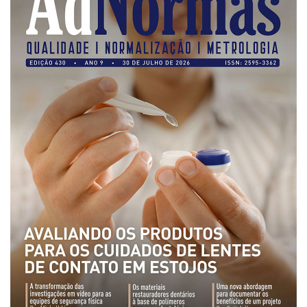
de governança das organizações
O desenho industrial ganha espaço como
estratégia competitiva nas empresas
As variações dimensionais dos produtos de
materiais cimentícios com fibra de vidro
A próxima vantagem competitiva não está no
modelo de IA
A IA elevou a régua do comprador B2B e a venda
complexa ficou ainda mais humana
A verificação dimensional e de massa dos fios,
cabos e condutores elétricos
A fabricação conforme das portas com tipologia
de giro para as saídas de emergência
A sua indústria toma decisões ou apenas reage
aos problemas?
Os serviços de reciclagem profunda a frio in situ
com emulsão asfáltica
Os gestores da ABNT litigam de má-fé para
tentar criar uma reserva de mercado sobre as
NBR ISO
Os critérios médicos da síndrome metabólica