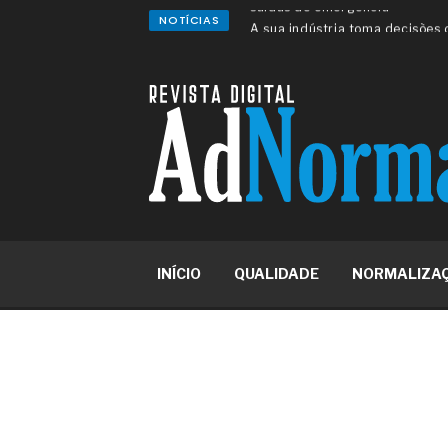
NOTÍCIAS
A sua indústria toma decisões
Os serviços de reciclagem prof
asfáltica
Os gestores da ABNT litigam d
reserva de mercado sobre as 
Os critérios médicos da síndr
A prevenção clínica da coceira
Os sintomas clínicos do terato
O tratamento médico da síndro
As causas médicas da queda do
Quando a gestão é o obstáculo 
Os procedimentos para a inspe
INÍCIO
QUALIDADE
NORMALIZA
concreto de obras
O movimento regular reduz em 
melhora o metabolismo
O desenvolvimento de indicado
governança das organizações
O desenho industrial ganha es
competitiva nas empresas
As variações dimensionais dos
cimentícios com fibra de vidro