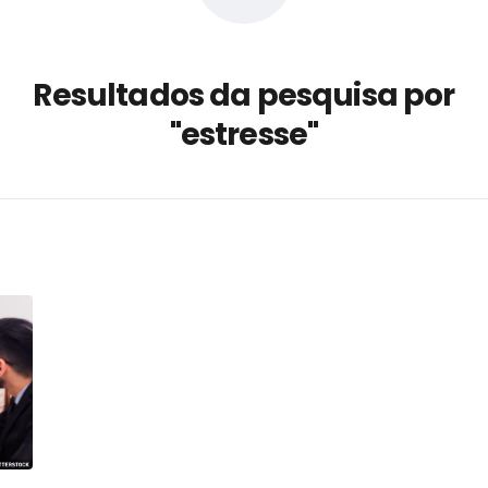
a não está no modelo de IA
dor B2B e a venda complexa
Resultados da pesquisa por
 massa dos fios, cabos e
"estresse"
as com tipologia de giro para as
 ou apenas reage aos problemas?
unda a frio in situ com emulsão
e má-fé para tentar criar uma
NBR ISO
ome metabólica
 no ânus
ma de ovário
me da fadiga crônica
s cabelos ou calvície
para o resultado positivo
ção em estruturas hidráulicas de