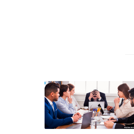
A próxima vantagem competitiv
A IA elevou a régua do compra
ficou ainda mais humana
A verificação dimensional e de
condutores elétricos
A fabricação conforme das port
saídas de emergência
A sua indústria toma decisões
Os serviços de reciclagem prof
asfáltica
Os gestores da ABNT litigam d
reserva de mercado sobre as 
Os critérios médicos da síndr
A prevenção clínica da coceira
Os sintomas clínicos do terato
O tratamento médico da síndro
As causas médicas da queda do
Quando a gestão é o obstáculo 
Os procedimentos para a inspe
concreto de obras