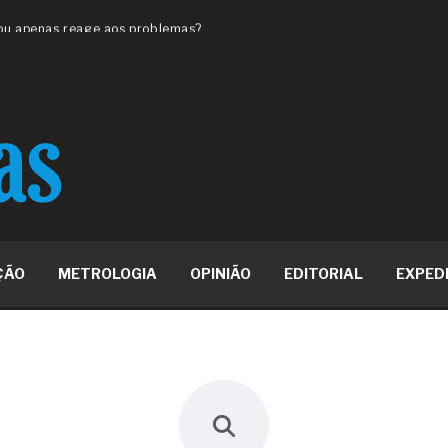
 ou apenas reage aos problemas?
unda a frio in situ com emulsão
e má-fé para tentar criar uma
NBR ISO
ome metabólica
 no ânus
ma de ovário
me da fadiga crônica
s cabelos ou calvície
para o resultado positivo
ção em estruturas hidráulicas de
ÇÃO
METROLOGIA
OPINIÃO
EDITORIAL
EXPED
19% o risco de morte precoce e
res nas atividades de
paço como estratégia
 produtos de materiais