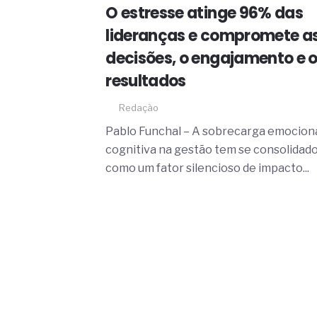
O movimento regular reduz em 
O estresse atinge 96% das
melhora o metabolismo
lideranças e compromete a
O desenvolvimento de indicado
governança das organizações
decisões, o engajamento e 
O desenho industrial ganha es
competitiva nas empresas
resultados
As variações dimensionais dos
cimentícios com fibra de vidro
Redação
A próxima vantagem competitiv
Pablo Funchal – A sobrecarga emociona
A IA elevou a régua do compra
cognitiva na gestão tem se consolidad
ficou ainda mais humana
como um fator silencioso de impacto...