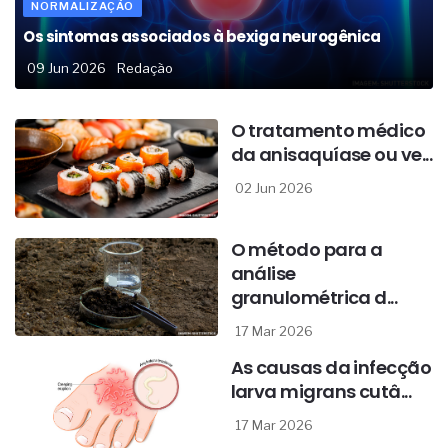
NORMALIZAÇÃO
Os sintomas associados à bexiga neurogênica
09 Jun 2026
Redação
O tratamento médico
da anisaquíase ou ve...
02 Jun 2026
O método para a
análise
granulométrica d...
17 Mar 2026
As causas da infecção
larva migrans cutâ...
17 Mar 2026