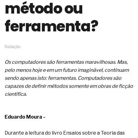
método ou
de governança das organizações
O desenho industrial ganha espaço como
estratégia competitiva nas empresas
ferramenta?
As variações dimensionais dos produtos de
materiais cimentícios com fibra de vidro
A próxima vantagem competitiva não está no
modelo de IA
Redação
A IA elevou a régua do comprador B2B e a venda
complexa ficou ainda mais humana
Os computadores são ferramentas maravilhosas. Mas,
A verificação dimensional e de massa dos fios,
cabos e condutores elétricos
pelo menos hoje e em um futuro imaginável, continuam
A fabricação conforme das portas com tipologia
sendo apenas isto: ferramentas. Computadores são
de giro para as saídas de emergência
capazes de definir métodos somente em obras de ficção
A sua indústria toma decisões ou apenas reage
científica.
aos problemas?
Os serviços de reciclagem profunda a frio in situ
com emulsão asfáltica
Os gestores da ABNT litigam de má-fé para
Eduardo Moura -
tentar criar uma reserva de mercado sobre as
NBR ISO
Durante a leitura do livro Ensaios sobre a Teoria das
Os critérios médicos da síndrome metabólica