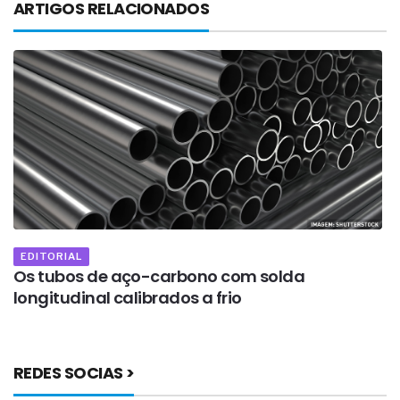
ARTIGOS RELACIONADOS
EDITORIAL
os
Os tubos de aço-carbono com solda
U
longitudinal calibrados a frio
c
REDES SOCIAS >