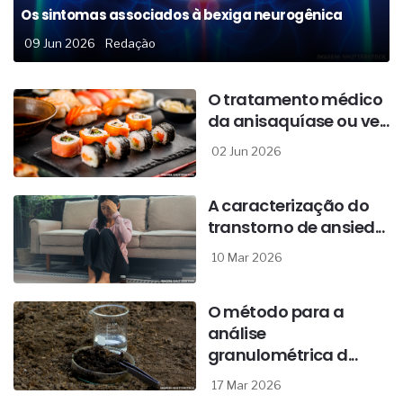
Os sintomas associados à bexiga neurogênica
09 Jun 2026
Redação
O tratamento médico
da anisaquíase ou ve...
02 Jun 2026
A caracterização do
transtorno de ansied...
10 Mar 2026
O método para a
análise
granulométrica d...
17 Mar 2026