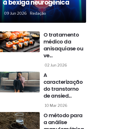
à bexiga neurogênica
09 Jun 2026
Redação
O tratamento
médico da
anisaquíase ou
ve...
02 Jun 2026
A
caracterização
do transtorno
de ansied...
10 Mar 2026
O método para
a análise