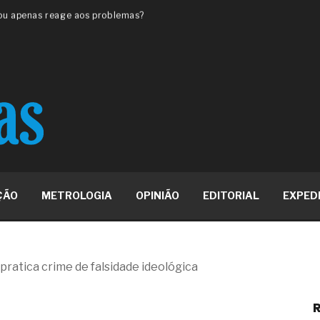
 ou apenas reage aos problemas?
unda a frio in situ com emulsão
e má-fé para tentar criar uma
NBR ISO
ome metabólica
 no ânus
ma de ovário
me da fadiga crônica
s cabelos ou calvície
para o resultado positivo
ção em estruturas hidráulicas de
ÇÃO
METROLOGIA
OPINIÃO
EDITORIAL
EXPED
19% o risco de morte precoce e
res nas atividades de
pratica crime de falsidade ideológica
paço como estratégia
R
 produtos de materiais