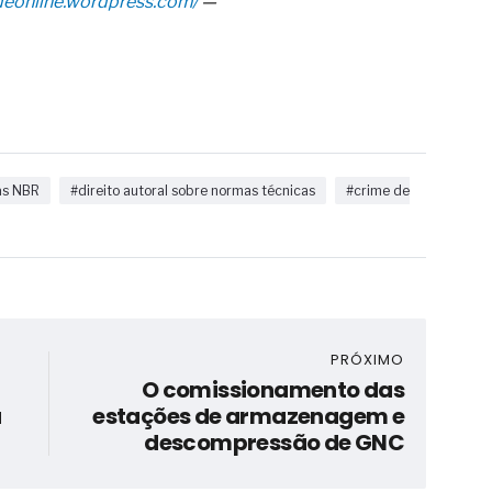
adeonline.wordpress.com/
—
as NBR
#direito autoral sobre normas técnicas
#crime de
PRÓXIMO
O comissionamento das
a
estações de armazenagem e
descompressão de GNC