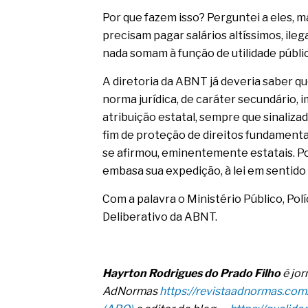
Por que fazem isso? Perguntei a eles,
precisam pagar salários altíssimos, ileg
nada somam à função de utilidade públi
A diretoria da ABNT já deveria saber qu
norma jurídica, de caráter secundário,
atribuição estatal, sempre que sinalizad
fim de proteção de direitos fundamenta
se afirmou, eminentemente estatais. P
embasa sua expedição, à lei em sentido
Com a palavra o Ministério Público, Pol
Deliberativo da ABNT.
Hayrton Rodrigues do Prado Filho
é jor
AdNormas
https://revistaadnormas.com