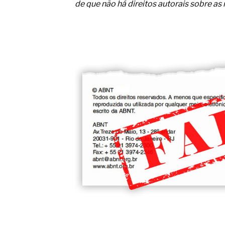
O movimento regular reduz em 
de que não há direitos autorais sobre as
melhora o metabolismo
O desenvolvimento de indicado
governança das organizações
O desenho industrial ganha es
competitiva nas empresas
As variações dimensionais dos
cimentícios com fibra de vidro
A próxima vantagem competitiv
A IA elevou a régua do compra
ficou ainda mais humana