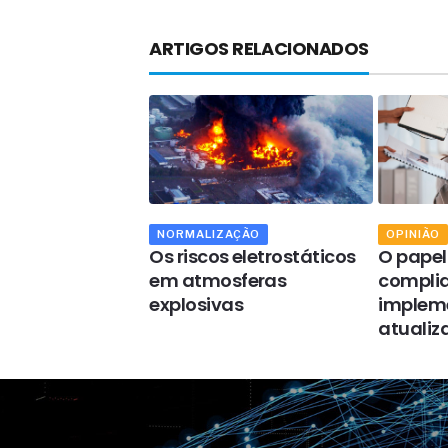
ARTIGOS RELACIONADOS
NORMALIZAÇÃO
OPINIÃO
mação digital
Os riscos eletrostáticos
O papel
ra exige visão
em atmosferas
compli
 e para o futuro
explosivas
implem
atualiz