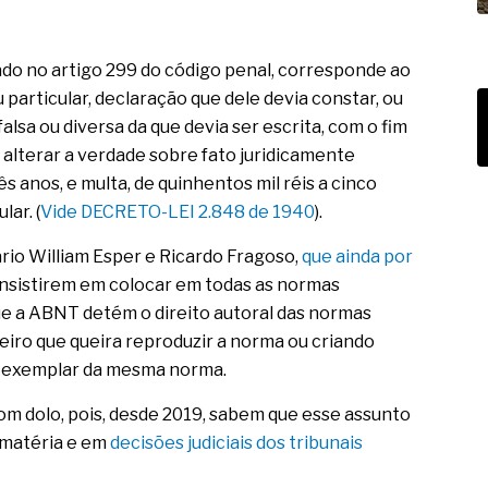
lado no artigo 299 do código penal, corresponde ao
 particular, declaração que dele devia constar, ou
falsa ou diversa da que devia ser escrita, com o fim
u alterar a verdade sobre fato juridicamente
ês anos, e multa, de quinhentos mil réis a cinco
lar. (
Vide DECRETO-LEI 2.848 de 1940
).
rio William Esper e Ricardo Fragoso,
que ainda por
 insistirem em colocar em todas as normas
que a ABNT detém o direito autoral das normas
rceiro que queira reproduzir a norma ou criando
m exemplar da mesma norma.
m dolo, pois, desde 2019, sabem que esse assunto
a matéria e em
decisões judiciais dos tribunais