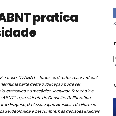
a não está no modelo de IA
 ABNT pratica
dor B2B e a venda complexa
 massa dos fios, cabos e
S
sidade
as com tipologia de giro para as
 ou apenas reage aos problemas?
unda a frio in situ com emulsão
e má-fé para tentar criar uma
P
NBR ISO
ome metabólica
 no ânus
 a frase: "© ABNT - Todos os direitos reservados. A
ma de ovário
 nenhuma parte desta publicação pode ser
me da fadiga crônica
io, eletrônico ou mecânico, incluindo fotocópia e
s cabelos ou calvície
a ABNT", o presidente do Conselho Deliberativo,
para o resultado positivo
icardo Fragoso, da Associação Brasileira de Normas
ção em estruturas hidráulicas de
idade ideológica e descumprem as decisões judiciais