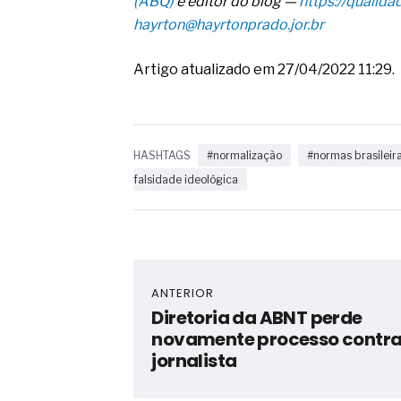
(ABQ)
e editor do blog —
https://qualid
hayrton@hayrtonprado.jor.br
Artigo atualizado em 27/04/2022 11:29.
HASHTAGS
#normalização
#normas brasileir
falsidade ideológica
ANTERIOR
Diretoria da ABNT perde
novamente processo contr
jornalista