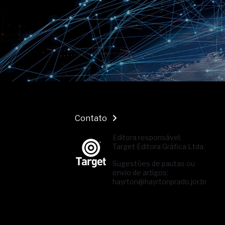
Contato
Editora responsável:
Target Editora Gráfica Ltda.
Sugestões de pautas ou
envio de artigos:
hayrton@hayrtonprado.jor.br