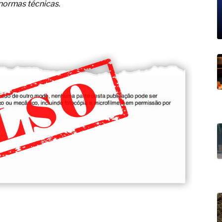
19% o risco de morte precoce e
 normas técnicas.
res nas atividades de
paço como estratégia
 produtos de materiais
a não está no modelo de IA
dor B2B e a venda complexa