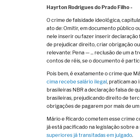
Hayrton Rodrigues do Prado Filho -
O crime de falsidade ideológica, capitu
ato de: Omitir, em documento público ou
nele inserir ou fazer inserir declaração 
de prejudicar direito, criar obrigação o
relevante: Pena — ... reclusão de um a tr
contos de réis, se o documento é particu
Pois bem, é exatamente o crime que Má
cima recebe salário ilegal
, praticam ao
brasileiras NBR a declaração falsa de 
brasileiras, prejudicando direito de te
obrigações de pagarem por mais de u
Mário e Ricardo cometem esse crime co
já está pacificado na legislação sobre 
superiores já transitadas em julgado
.