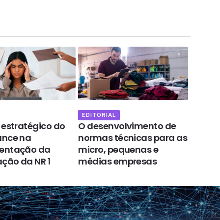
EDITORIAL
NORMAL
 estratégico do
O desenvolvimento de
ISO 10
ance na
normas técnicas para as
envol
entação da
micro, pequenas e
pesso
ação da NR 1
médias empresas