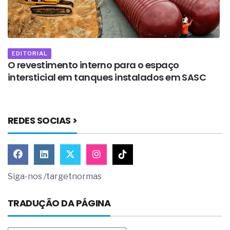
EDITORIAL
os
O revestimento interno para o espaço
O
intersticial em tanques instalados em SASC
r
REDES SOCIAS >
Siga-nos /targetnormas
TRADUÇÃO DA PÁGINA