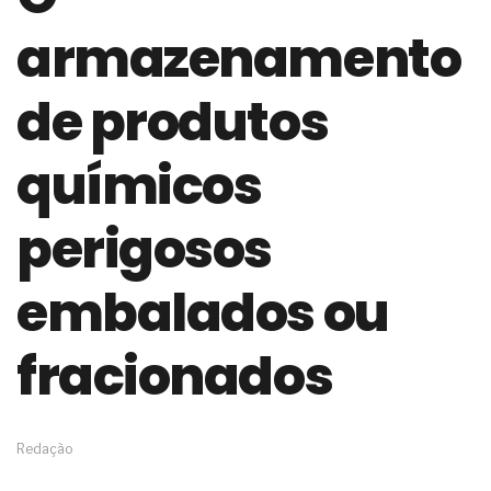
de governança das organizações
armazenamento
O desenho industrial ganha espaço como
estratégia competitiva nas empresas
As variações dimensionais dos produtos de
de produtos
materiais cimentícios com fibra de vidro
A próxima vantagem competitiva não está no
modelo de IA
químicos
A IA elevou a régua do comprador B2B e a venda
complexa ficou ainda mais humana
perigosos
A verificação dimensional e de massa dos fios,
cabos e condutores elétricos
A fabricação conforme das portas com tipologia
embalados ou
de giro para as saídas de emergência
A sua indústria toma decisões ou apenas reage
aos problemas?
fracionados
Os serviços de reciclagem profunda a frio in situ
com emulsão asfáltica
Os gestores da ABNT litigam de má-fé para
tentar criar uma reserva de mercado sobre as
Redação
NBR ISO
Os critérios médicos da síndrome metabólica