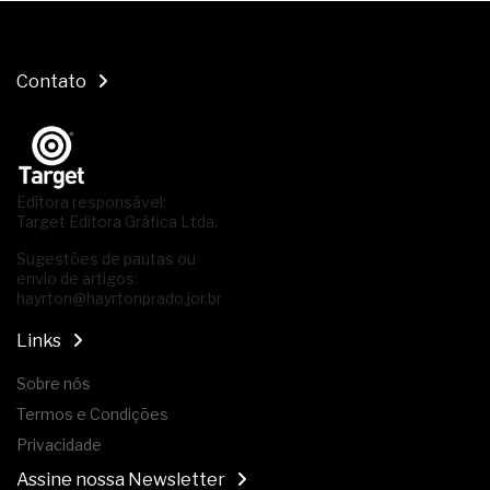
Contato
Editora responsável:
Target Editora Gráfica Ltda.
Sugestões de pautas ou
envio de artigos:
hayrton@hayrtonprado.jor.br
Links
Sobre nós
Termos e Condições
Privacidade
Assine nossa Newsletter