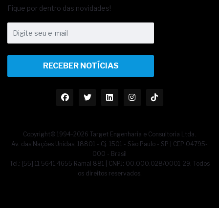
Fique por dentro das novidades!
RECEBER NOTÍCIAS
Copyright© 1994-2026 Target Engenharia e Consultoria Ltda.
Av. das Nações Unidas, 18801 - Cj. 1501 - São Paulo - SP | CEP 04795-
000 - Brasil
Tel.: [55] 11 5641.4655 Ramal 881 | CNPJ: 00.000.028/0001-29. Todos
os direitos reservados.