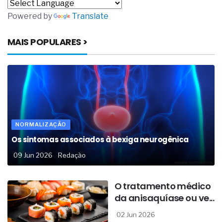
Powered by
Translate
MAIS POPULARES >
NORMALIZAÇÃO
Os sintomas associados à bexiga neurogênica
09 Jun 2026
Redação
O tratamento médico
da anisaquíase ou ve...
02 Jun 2026