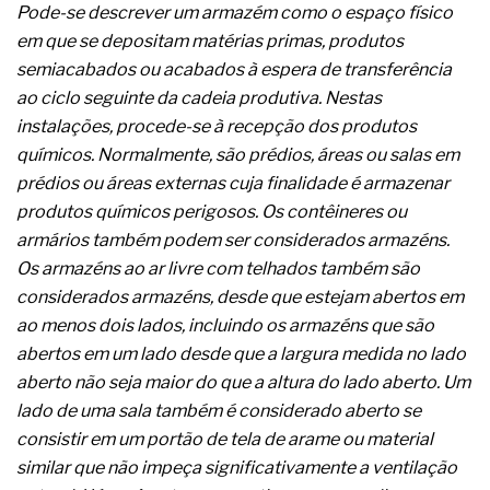
A prevenção clínica da coceira no ânus
Pode-se descrever um armazém como o espaço físico
Os sintomas clínicos do teratoma de ovário
em que se depositam matérias primas, produtos
O tratamento médico da síndrome da fadiga
semiacabados ou acabados à espera de transferência
crônica
ao ciclo seguinte da cadeia produtiva. Nestas
As causas médicas da queda dos cabelos ou
instalações, procede-se à recepção dos produtos
calvície
Quando a gestão é o obstáculo para o resultado
químicos. Normalmente, são prédios, áreas ou salas em
positivo
prédios ou áreas externas cuja finalidade é armazenar
Os procedimentos para a inspeção em estruturas
produtos químicos perigosos. Os contêineres ou
hidráulicas de concreto de obras
armários também podem ser considerados armazéns.
O movimento regular reduz em 19% o risco de
morte precoce e melhora o metabolismo
Os armazéns ao ar livre com telhados também são
O desenvolvimento de indicadores nas atividades
considerados armazéns, desde que estejam abertos em
de governança das organizações
ao menos dois lados, incluindo os armazéns que são
O desenho industrial ganha espaço como
abertos em um lado desde que a largura medida no lado
estratégia competitiva nas empresas
As variações dimensionais dos produtos de
aberto não seja maior do que a altura do lado aberto. Um
materiais cimentícios com fibra de vidro
lado de uma sala também é considerado aberto se
A próxima vantagem competitiva não está no
consistir em um portão de tela de arame ou material
modelo de IA
similar que não impeça significativamente a ventilação
A IA elevou a régua do comprador B2B e a venda