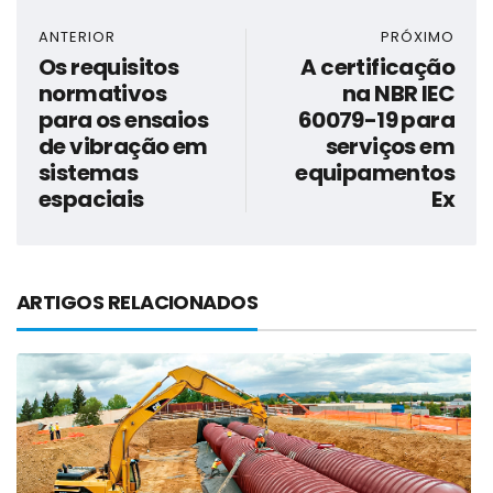
ANTERIOR
PRÓXIMO
Os requisitos
A certificação
normativos
na NBR IEC
para os ensaios
60079-19 para
de vibração em
serviços em
sistemas
equipamentos
espaciais
Ex
ARTIGOS RELACIONADOS