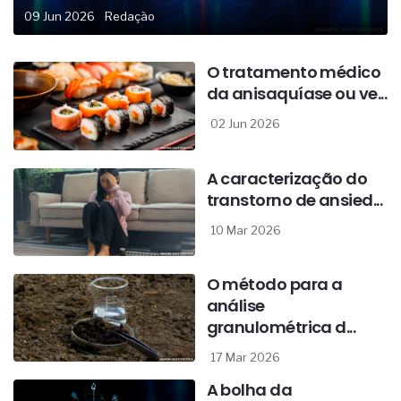
09 Jun 2026
Redação
O tratamento médico
da anisaquíase ou ve...
02 Jun 2026
A caracterização do
transtorno de ansied...
10 Mar 2026
O método para a
análise
granulométrica d...
17 Mar 2026
A bolha da