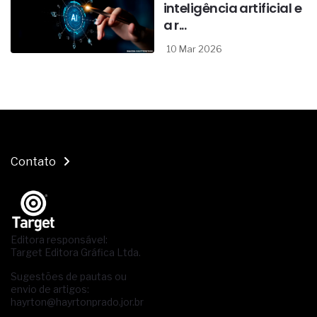
inteligência artificial e
a r...
10 Mar 2026
Contato
Editora responsável:
Target Editora Gráfica Ltda.
Sugestões de pautas ou
envio de artigos:
hayrton@hayrtonprado.jor.br