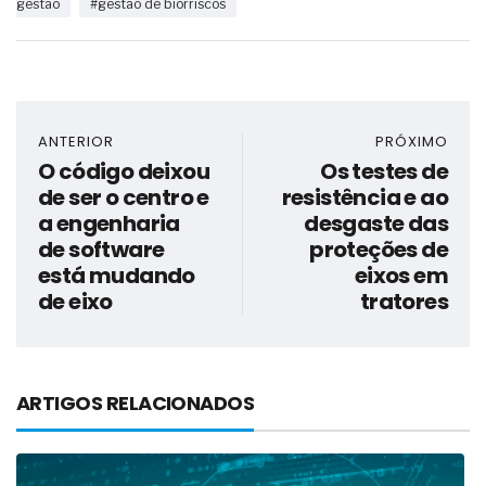
gestão
#gestão de biorriscos
ANTERIOR
PRÓXIMO
O código deixou
Os testes de
de ser o centro e
resistência e ao
a engenharia
desgaste das
de software
proteções de
está mudando
eixos em
de eixo
tratores
ARTIGOS RELACIONADOS