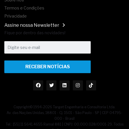
Termos e Condições
Privacidade
Assine nossa Newsletter
Fique por dentro das novidades!
RECEBER NOTÍCIAS
Copyright© 1994-2026 Target Engenharia e Consultoria Ltda.
Av. das Nações Unidas, 18801 - Cj. 1501 - São Paulo - SP | CEP 04795-
000 - Brasil
Tel.: [55] 11 5641.4655 Ramal 881 | CNPJ: 00.000.028/0001-29. Todos