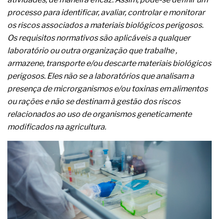
A prevenção clínica da coceira no ânus
processo para identificar, avaliar, controlar e monitorar
Os sintomas clínicos do teratoma de ovário
os riscos associados a materiais biológicos perigosos.
O tratamento médico da síndrome da fadiga
crônica
Os requisitos normativos são aplicáveis a qualquer
As causas médicas da queda dos cabelos ou
laboratório ou outra organização que trabalhe ,
calvície
armazene, transporte e/ou descarte materiais biológicos
Quando a gestão é o obstáculo para o resultado
perigosos. Eles não se a laboratórios que analisam a
positivo
Os procedimentos para a inspeção em estruturas
presença de microrganismos e/ou toxinas em alimentos
hidráulicas de concreto de obras
ou rações e não se destinam à gestão dos riscos
O movimento regular reduz em 19% o risco de
relacionados ao uso de organismos geneticamente
morte precoce e melhora o metabolismo
modificados na agricultura.
O desenvolvimento de indicadores nas atividades
de governança das organizações
O desenho industrial ganha espaço como
estratégia competitiva nas empresas
As variações dimensionais dos produtos de
materiais cimentícios com fibra de vidro
A próxima vantagem competitiva não está no
modelo de IA
A IA elevou a régua do comprador B2B e a venda