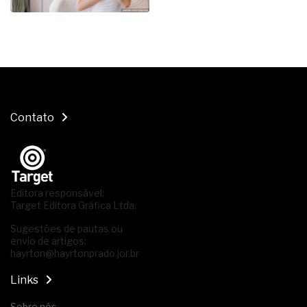
Contato
Editora responsável:
Target Editora Gráfica Ltda.
Sugestões de pautas ou
envio de artigos:
hayrton@hayrtonprado.jor.br
Links
Sobre nós