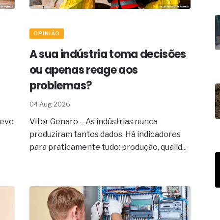
paço como estratégia
 produtos de materiais
OPINIÃO
A sua indústria toma decisões
a não está no modelo de IA
dor B2B e a venda complexa
ou apenas reage aos
problemas?
04 Aug 2026
deve
Vitor Genaro – As indústrias nunca
produziram tantos dados. Há indicadores
para praticamente tudo: produção, qualid...