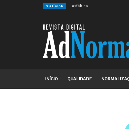
asfáltica
NOTÍCIAS
Os gestores da ABNT litigam d
reserva de mercado sobre as 
Os critérios médicos da síndr
A prevenção clínica da coceira
Os sintomas clínicos do terato
O tratamento médico da síndro
As causas médicas da queda do
Quando a gestão é o obstáculo 
Os procedimentos para a inspe
concreto de obras
O movimento regular reduz em 
melhora o metabolismo
INÍCIO
QUALIDADE
NORMALIZA
O desenvolvimento de indicado
governança das organizações
O desenho industrial ganha es
competitiva nas empresas
As variações dimensionais dos
cimentícios com fibra de vidro
A próxima vantagem competitiv
A IA elevou a régua do compra