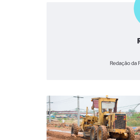
ficou ainda mais humana
A verificação dimensional e de
condutores elétricos
A fabricação conforme das port
saídas de emergência
A sua indústria toma decisões
Os serviços de reciclagem prof
asfáltica
Os gestores da ABNT litigam d
reserva de mercado sobre as 
Redação da 
Os critérios médicos da síndr
A prevenção clínica da coceira
Os sintomas clínicos do terato
O tratamento médico da síndro
As causas médicas da queda do
Quando a gestão é o obstáculo 
Os procedimentos para a inspe
concreto de obras
O movimento regular reduz em 
melhora o metabolismo
O desenvolvimento de indicado