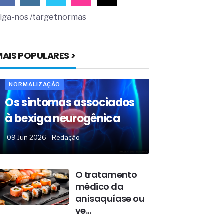
iga-nos /targetnormas
MAIS POPULARES >
NORMALIZAÇÃO
Os sintomas associados
à bexiga neurogênica
09 Jun 2026
Redação
O tratamento
médico da
anisaquíase ou
ve...