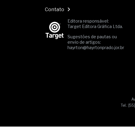
Contato
Editora responsável:
Target Editora Gráfica Ltda.
Sugestões de pautas ou
envio de artigos:
hayrton@hayrtonprado.jor.br
Av
Tel.: [