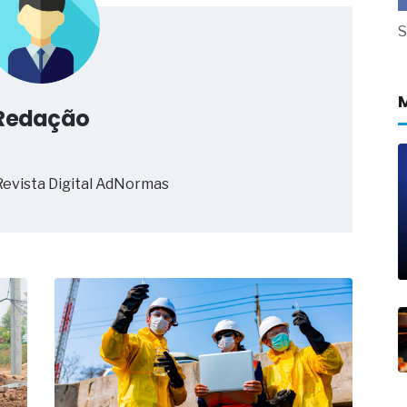
 massa dos fios, cabos e
S
as com tipologia de giro para as
 ou apenas reage aos problemas?
Redação
unda a frio in situ com emulsão
e má-fé para tentar criar uma
NBR ISO
Revista Digital AdNormas
ome metabólica
 no ânus
ma de ovário
me da fadiga crônica
s cabelos ou calvície
para o resultado positivo
ção em estruturas hidráulicas de
19% o risco de morte precoce e
res nas atividades de