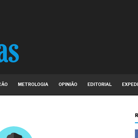
e má-fé para tentar criar uma
NBR ISO
ome metabólica
 no ânus
ma de ovário
me da fadiga crônica
s cabelos ou calvície
para o resultado positivo
ção em estruturas hidráulicas de
19% o risco de morte precoce e
ÇÃO
METROLOGIA
OPINIÃO
EDITORIAL
EXPED
res nas atividades de
paço como estratégia
 produtos de materiais
R
a não está no modelo de IA
dor B2B e a venda complexa