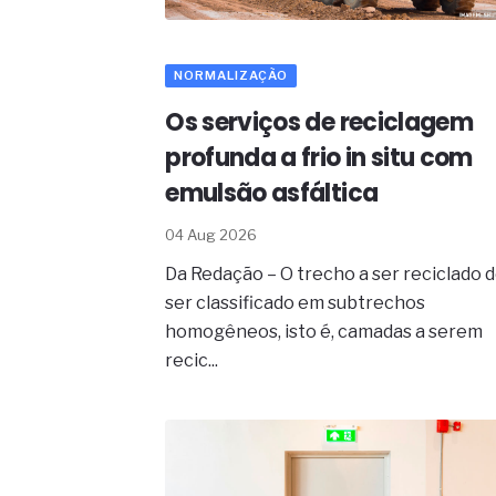
governança das organizações
O desenho industrial ganha es
competitiva nas empresas
As variações dimensionais dos
NORMALIZAÇÃO
cimentícios com fibra de vidro
Os serviços de reciclagem
A próxima vantagem competitiv
A IA elevou a régua do compra
profunda a frio in situ com
ficou ainda mais humana
emulsão asfáltica
04 Aug 2026
Da Redação – O trecho a ser reciclado 
ser classificado em subtrechos
homogêneos, isto é, camadas a serem
recic...