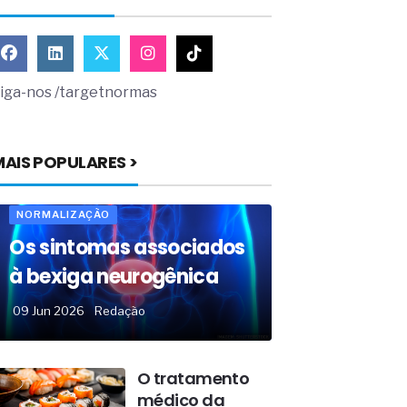
iga-nos /targetnormas
MAIS POPULARES >
NORMALIZAÇÃO
Os sintomas associados
à bexiga neurogênica
09 Jun 2026
Redação
O tratamento
médico da