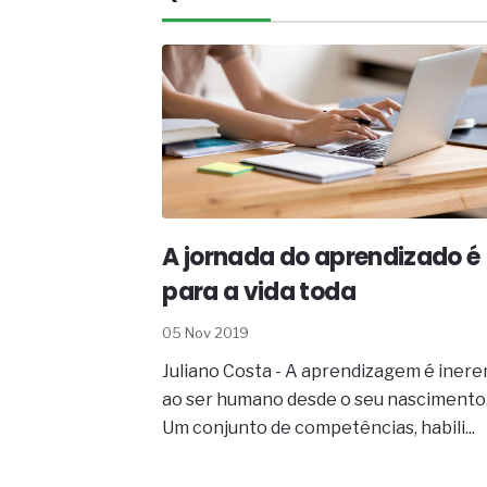
A próxima vantagem competitiv
A IA elevou a régua do compra
ficou ainda mais humana
A verificação dimensional e de
condutores elétricos
A fabricação conforme das port
saídas de emergência
A sua indústria toma decisões
Os serviços de reciclagem prof
asfáltica
A jornada do aprendizado é
Os gestores da ABNT litigam d
reserva de mercado sobre as 
para a vida toda
Os critérios médicos da síndr
A prevenção clínica da coceira
05 Nov 2019
Os sintomas clínicos do terato
Juliano Costa - A aprendizagem é inere
O tratamento médico da síndro
As causas médicas da queda do
ao ser humano desde o seu nascimento
Quando a gestão é o obstáculo 
Um conjunto de competências, habili...
Os procedimentos para a inspe
concreto de obras