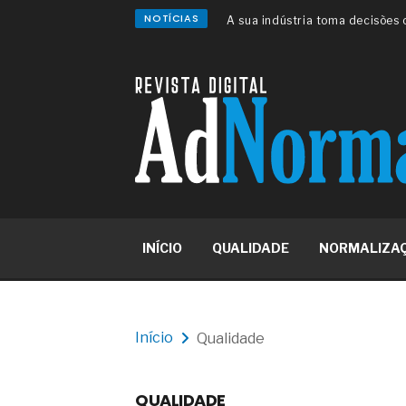
NOTÍCIAS
A sua indústria toma decisões
Os serviços de reciclagem prof
asfáltica
Os gestores da ABNT litigam d
reserva de mercado sobre as 
Os critérios médicos da síndr
A prevenção clínica da coceira
Os sintomas clínicos do terato
O tratamento médico da síndro
As causas médicas da queda do
Quando a gestão é o obstáculo 
Os procedimentos para a inspe
INÍCIO
QUALIDADE
NORMALIZA
concreto de obras
O movimento regular reduz em 
melhora o metabolismo
O desenvolvimento de indicado
governança das organizações
Início
Qualidade
O desenho industrial ganha es
competitiva nas empresas
As variações dimensionais dos
QUALIDADE
cimentícios com fibra de vidro