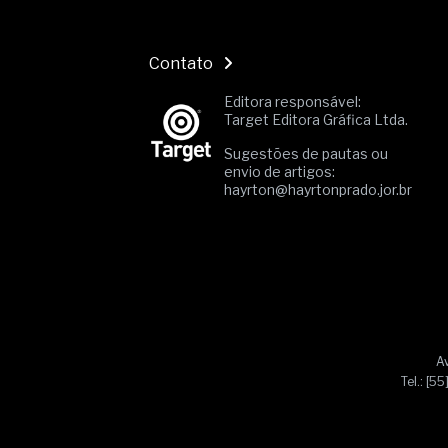
Contato
Editora responsável:
Target Editora Gráfica Ltda.
Sugestões de pautas ou
envio de artigos:
hayrton@hayrtonprado.jor.br
Av
Tel.: [