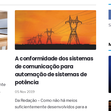
a não está no modelo de IA
dor B2B e a venda complexa
 massa dos fios, cabos e
S
as com tipologia de giro para as
 ou apenas reage aos problemas?
unda a frio in situ com emulsão
A conformidade dos sistemas
e má-fé para tentar criar uma
NBR ISO
de comunicação para
ome metabólica
automação de sistemas de
 no ânus
ma de ovário
potência
nte
me da fadiga crônica
s cabelos ou calvície
.
05 Nov 2019
para o resultado positivo
Da Redação – Como não há meios
ção em estruturas hidráulicas de
suficientemente desenvolvidos para a