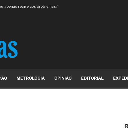
 ou apenas reage aos problemas?
unda a frio in situ com emulsão
e má-fé para tentar criar uma
NBR ISO
ome metabólica
 no ânus
ma de ovário
me da fadiga crônica
s cabelos ou calvície
para o resultado positivo
ção em estruturas hidráulicas de
ÇÃO
METROLOGIA
OPINIÃO
EDITORIAL
EXPED
19% o risco de morte precoce e
res nas atividades de
paço como estratégia
 produtos de materiais
R