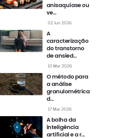
anisaquíase ou
ve...
02 Jun 2026
A
caracterização
do transtorno
de ansied...
10 Mar 2026
O método para
a análise
granulométrica
d...
17 Mar 2026
A bolha da
inteligência
artificial e a r...