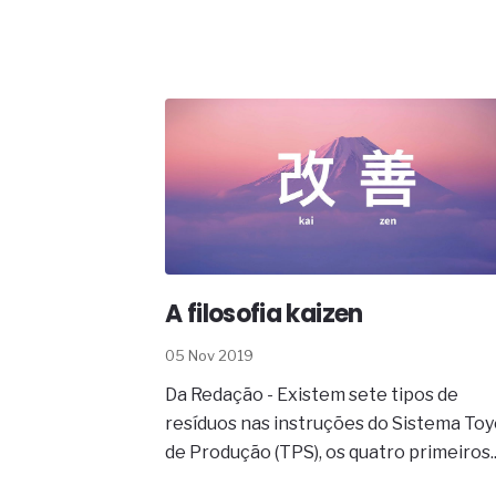
O movimento regular reduz em 
melhora o metabolismo
O desenvolvimento de indicado
governança das organizações
O desenho industrial ganha es
competitiva nas empresas
As variações dimensionais dos
cimentícios com fibra de vidro
A próxima vantagem competitiv
A IA elevou a régua do compra
ficou ainda mais humana
A filosofia kaizen
05 Nov 2019
Da Redação - Existem sete tipos de
resíduos nas instruções do Sistema To
de Produção (TPS), os quatro primeiros..