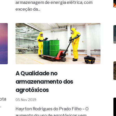
19% o risco de morte precoce e
armazenagem de energia elétrica, com
exceção da...
res nas atividades de
paço como estratégia
 produtos de materiais
a não está no modelo de IA
dor B2B e a venda complexa
A Qualidade no
armazenamento dos
agrotóxicos
yota
05 Nov 2019
.
Hayrton Rodrigues do Prado Filho – O
aumento do uso de agrotóxicos vem