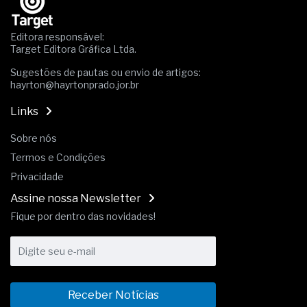
A prevenção clínica da coceira no ânus
Os sintomas clínicos do teratoma de ovário
Editora responsável:
O tratamento médico da síndrome da fadiga
Target Editora Gráfica Ltda.
crônica
As causas médicas da queda dos cabelos ou
Sugestões de pautas ou envio de artigos:
hayrton@hayrtonprado.jor.br
calvície
Quando a gestão é o obstáculo para o resultado
Links
positivo
Os procedimentos para a inspeção em estruturas
Sobre nós
hidráulicas de concreto de obras
Termos e Condições
O movimento regular reduz em 19% o risco de
morte precoce e melhora o metabolismo
Privacidade
O desenvolvimento de indicadores nas atividades
Assine nossa Newsletter
de governança das organizações
O desenho industrial ganha espaço como
Fique por dentro das novidades!
estratégia competitiva nas empresas
As variações dimensionais dos produtos de
materiais cimentícios com fibra de vidro
A próxima vantagem competitiva não está no
modelo de IA
Receber Notícias
A IA elevou a régua do comprador B2B e a venda