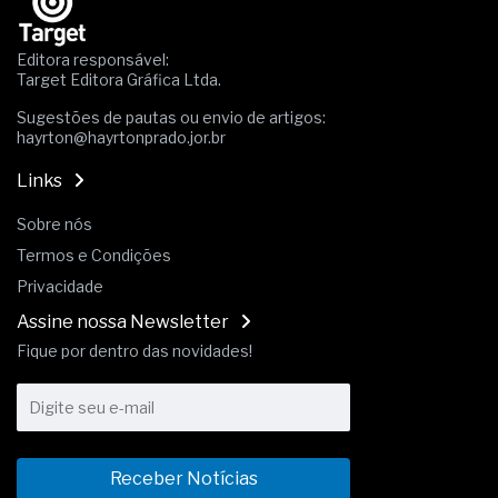
A prevenção clínica da coceira no ânus
Os sintomas clínicos do teratoma de ovário
Editora responsável:
O tratamento médico da síndrome da fadiga
Target Editora Gráfica Ltda.
crônica
Sugestões de pautas ou envio de artigos:
As causas médicas da queda dos cabelos ou
hayrton@hayrtonprado.jor.br
calvície
Quando a gestão é o obstáculo para o resultado
Links
positivo
Os procedimentos para a inspeção em estruturas
Sobre nós
hidráulicas de concreto de obras
Termos e Condições
O movimento regular reduz em 19% o risco de
morte precoce e melhora o metabolismo
Privacidade
O desenvolvimento de indicadores nas atividades
Assine nossa Newsletter
de governança das organizações
Fique por dentro das novidades!
O desenho industrial ganha espaço como
estratégia competitiva nas empresas
As variações dimensionais dos produtos de
materiais cimentícios com fibra de vidro
A próxima vantagem competitiva não está no
modelo de IA
Receber Notícias
A IA elevou a régua do comprador B2B e a venda