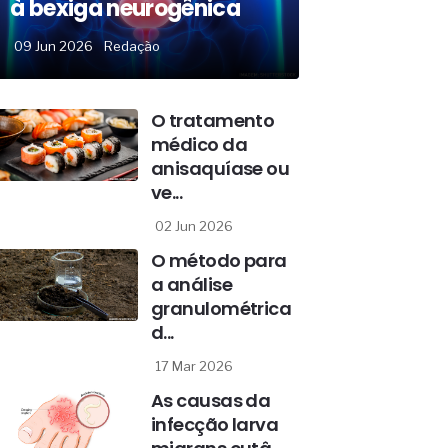
à bexiga neurogênica
09 Jun 2026
Redação
O tratamento
médico da
anisaquíase ou
ve...
02 Jun 2026
O método para
a análise
granulométrica
d...
17 Mar 2026
As causas da
infecção larva