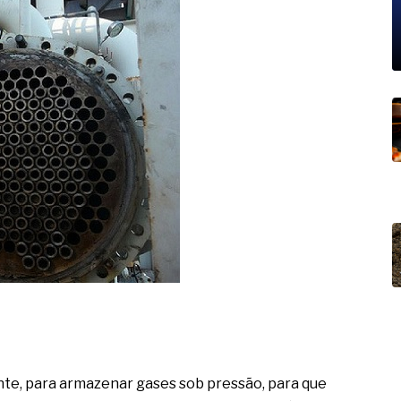
19% o risco de morte precoce e
res nas atividades de
paço como estratégia
 produtos de materiais
a não está no modelo de IA
dor B2B e a venda complexa
te, para armazenar gases sob pressão, para que