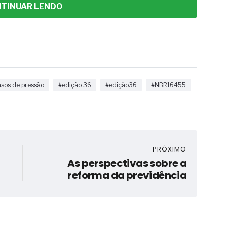
TINUAR LENDO
asos de pressão
#edição 36
#edição36
#NBR16455
PRÓXIMO
As perspectivas sobre a
reforma da previdência