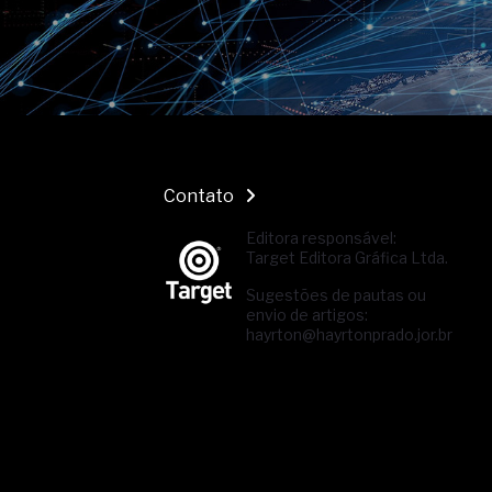
Contato
Editora responsável:
Target Editora Gráfica Ltda.
Sugestões de pautas ou
envio de artigos:
hayrton@hayrtonprado.jor.br