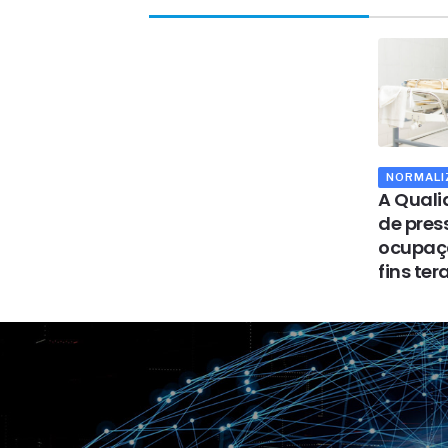
NORMALI
A Quali
de pres
ocupaç
fins te