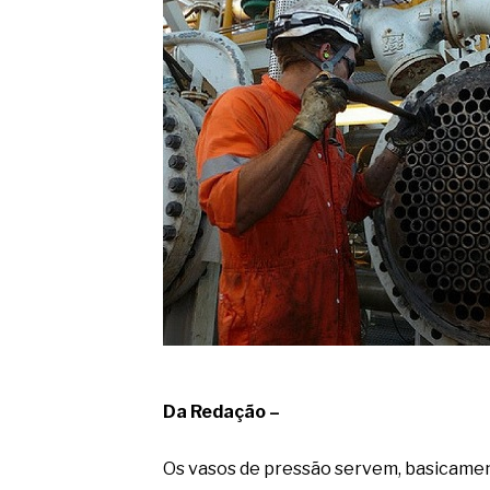
O movimento regular reduz em 
melhora o metabolismo
O desenvolvimento de indicado
governança das organizações
O desenho industrial ganha es
competitiva nas empresas
As variações dimensionais dos
cimentícios com fibra de vidro
A próxima vantagem competitiv
A IA elevou a régua do compra
ficou ainda mais humana
Da Redação –
Os vasos de pressão servem, basicamen