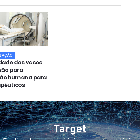
ZAÇÃO
dade dos vasos
são para
ão humana para
rapêuticos
Target