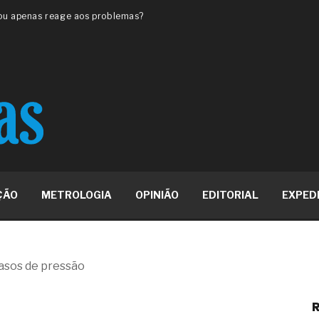
 ou apenas reage aos problemas?
unda a frio in situ com emulsão
e má-fé para tentar criar uma
NBR ISO
ome metabólica
 no ânus
ma de ovário
me da fadiga crônica
s cabelos ou calvície
para o resultado positivo
ção em estruturas hidráulicas de
ÇÃO
METROLOGIA
OPINIÃO
EDITORIAL
EXPED
19% o risco de morte precoce e
res nas atividades de
asos de pressão
paço como estratégia
R
 produtos de materiais