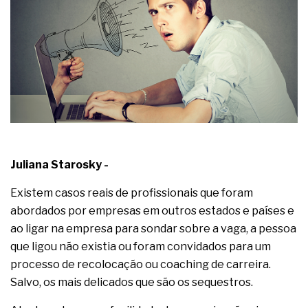
A prevenção clínica da coceira no ânus
Os sintomas clínicos do teratoma de ovário
O tratamento médico da síndrome da fadiga
crônica
As causas médicas da queda dos cabelos ou
calvície
Quando a gestão é o obstáculo para o resultado
positivo
Os procedimentos para a inspeção em estruturas
hidráulicas de concreto de obras
O movimento regular reduz em 19% o risco de
Juliana Starosky -
morte precoce e melhora o metabolismo
O desenvolvimento de indicadores nas atividades
Existem casos reais de profissionais que foram
de governança das organizações
O desenho industrial ganha espaço como
abordados por empresas em outros estados e países e
estratégia competitiva nas empresas
ao ligar na empresa para sondar sobre a vaga, a pessoa
As variações dimensionais dos produtos de
que ligou não existia ou foram convidados para um
materiais cimentícios com fibra de vidro
processo de recolocação ou coaching de carreira.
A próxima vantagem competitiva não está no
modelo de IA
Salvo, os mais delicados que são os sequestros.
A IA elevou a régua do comprador B2B e a venda