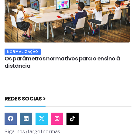
NORMALIZAÇÃO
o
Os parâmetros normativos para o ensino à
O
distância
g
REDES SOCIAS >
Siga-nos /targetnormas