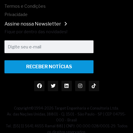
Termos e Condições
Privacidade
Assine nossa Newsletter
Fique por dentro das novidades!
RECEBER NOTÍCIAS
Copyright© 1994-2026 Target Engenharia e Consultoria Ltda.
Av. das Nações Unidas, 18801 - Cj. 1501 - São Paulo - SP | CEP 04795-
000 - Brasil
Tel.: [55] 11 5641.4655 Ramal 881 | CNPJ: 00.000.028/0001-29. Todos
os direitos reservados.