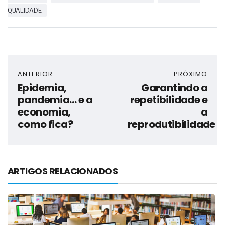
QUALIDADE
ANTERIOR
PRÓXIMO
Epidemia,
Garantindo a
pandemia… e a
repetibilidade e
economia,
a
como fica?
reprodutibilidade
ARTIGOS RELACIONADOS