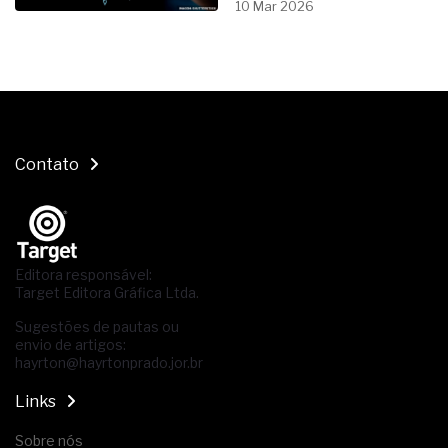
10 Mar 2026
Contato
Editora responsável:
Target Editora Gráfica Ltda.
Sugestões de pautas ou
envio de artigos:
hayrton@hayrtonprado.jor.br
Links
Sobre nós