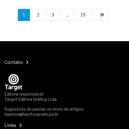
1
2
3
...
19
Contato
Editora responsável:
Target Editora Gráfica Ltda.
Sugestões de pautas ou envio de artigos:
hayrton@hayrtonprado.jor.br
Links