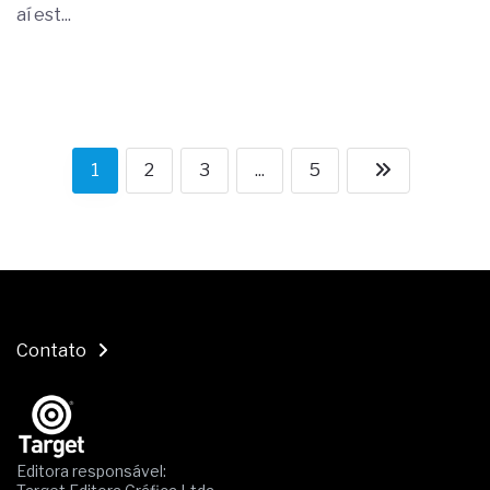
aí est...
1
2
3
...
5
Contato
Editora responsável: