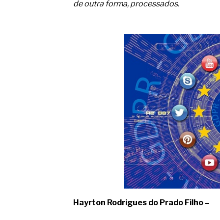
O movimento regular reduz em 
de outra forma, processados.
melhora o metabolismo
O desenvolvimento de indicado
governança das organizações
O desenho industrial ganha es
competitiva nas empresas
As variações dimensionais dos
cimentícios com fibra de vidro
A próxima vantagem competitiv
A IA elevou a régua do compra
ficou ainda mais humana
Hayrton Rodrigues do Prado Filho –