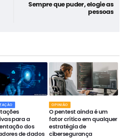
Sempre que puder, elogie as
pessoas
ZAÇÃO
OPINIÃO
OPINIÃ
ntações
O pentest ainda é um
A apli
vas para a
fator crítico em qualquer
de Pro
entação dos
estratégia de
(LGPD)
adores de dados
cibersegurança