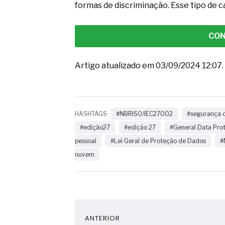
formas de discriminação. Esse tipo de ca
CON
Artigo atualizado em 03/09/2024 12:07.
HASHTAGS
#NBRISO/IEC27002
#segurança 
#edição27
#edição 27
#General Data Pro
pessoal
#Lei Geral de Proteção de Dados
#
nuvem
ANTERIOR