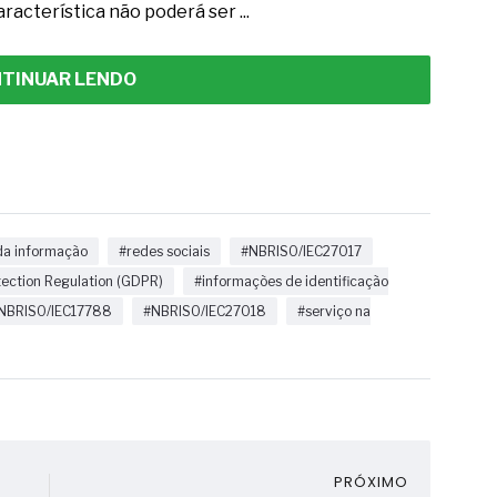
racterística não poderá ser ...
TINUAR LENDO
da informação
#redes sociais
#NBRISO/IEC27017
tection Regulation (GDPR)
#informações de identificação
NBRISO/IEC17788
#NBRISO/IEC27018
#serviço na
PRÓXIMO