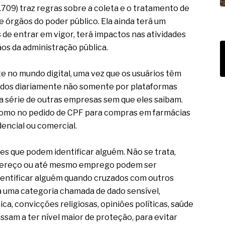
.709) traz regras sobre a coleta e o tratamento de
 órgãos do poder público. Ela ainda terá um
 de entrar em vigor, terá impactos nas atividades
ãos da administração pública.
e no mundo digital, uma vez que os usuários têm
tados diariamente não somente por plataformas
 série de outras empresas sem que eles saibam.
como no pedido de CPF para compras em farmácias
dencial ou comercial.
es que podem identificar alguém. Não se trata,
dereço ou até mesmo emprego podem ser
dentificar alguém quando cruzados com outros
da uma categoria chamada de dado sensível,
ca, convicções religiosas, opiniões políticas, saúde
ssam a ter nível maior de proteção, para evitar