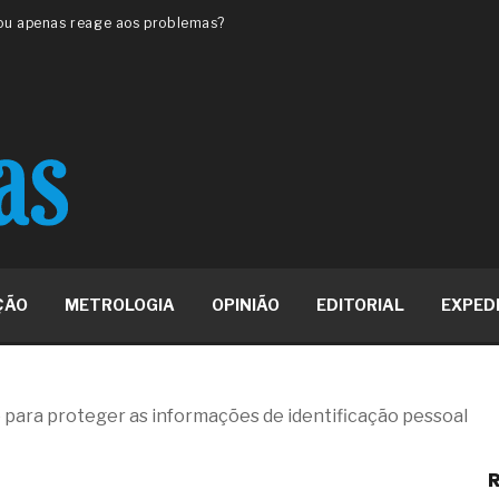
 ou apenas reage aos problemas?
unda a frio in situ com emulsão
e má-fé para tentar criar uma
NBR ISO
ome metabólica
 no ânus
ma de ovário
me da fadiga crônica
s cabelos ou calvície
para o resultado positivo
ção em estruturas hidráulicas de
ÇÃO
METROLOGIA
OPINIÃO
EDITORIAL
EXPED
19% o risco de morte precoce e
res nas atividades de
para proteger as informações de identificação pessoal
paço como estratégia
R
 produtos de materiais