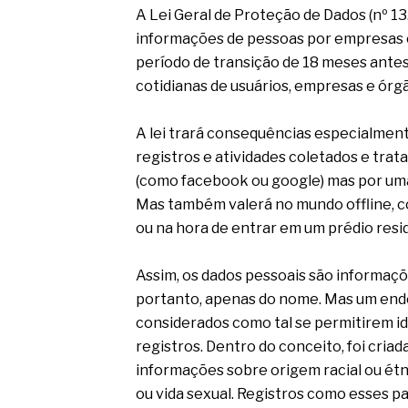
A Lei Geral de Proteção de Dados (nº 13
informações de pessoas por empresas e
período de transição de 18 meses antes
cotidianas de usuários, empresas e órg
A lei trará consequências especialment
registros e atividades coletados e tra
(como facebook ou google) mas por uma
Mas também valerá no mundo offline, 
ou na hora de entrar em um prédio resi
Assim, os dados pessoais são informaçõ
portanto, apenas do nome. Mas um en
considerados como tal se permitirem i
registros. Dentro do conceito, foi cria
informações sobre origem racial ou étni
ou vida sexual. Registros como esses pa