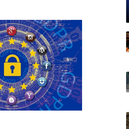
19% o risco de morte precoce e
res nas atividades de
paço como estratégia
 produtos de materiais
a não está no modelo de IA
dor B2B e a venda complexa