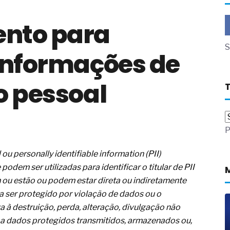
a não está no modelo de IA
nto para
dor B2B e a venda complexa
 massa dos fios, cabos e
S
 informações de
as com tipologia de giro para as
o pessoal
 ou apenas reage aos problemas?
unda a frio in situ com emulsão
e má-fé para tentar criar uma
P
NBR ISO
ome metabólica
 no ânus
ou personally identifiable information (PII)
ma de ovário
dem ser utilizadas para identificar o titular de PII
me da fadiga crônica
 ou estão ou podem estar direta ou indiretamente
s cabelos ou calvície
isa ser protegido por violação de dados ou o
para o resultado positivo
à destruição, perda, alteração, divulgação não
ção em estruturas hidráulicas de
to a dados protegidos transmitidos, armazenados ou,