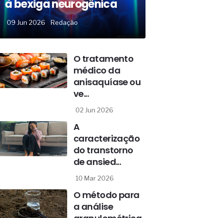
à bexiga neurogênica
09 Jun 2026
Redação
O tratamento
médico da
anisaquíase ou
ve...
02 Jun 2026
A
caracterização
do transtorno
de ansied...
10 Mar 2026
O método para
a análise