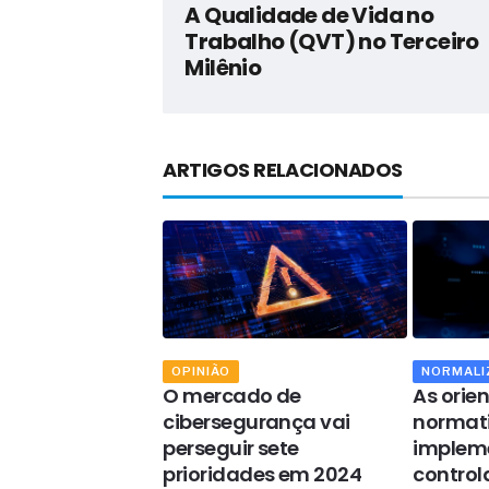
A Qualidade de Vida no
Trabalho (QVT) no Terceiro
Milênio
ARTIGOS RELACIONADOS
OPINIÃO
NORMALI
ância da
O mercado de
As orie
ça dos dados
cibersegurança vai
normati
sitivos IoT
perseguir sete
implem
 com a LGPD
prioridades em 2024
control