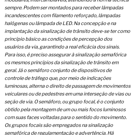
A prevenção clínica da coceira no ânus
sempre. Podem ser montados para receber lâmpadas
Os sintomas clínicos do teratoma de ovário
incandescentes com filamento reforçado, lâmpadas
O tratamento médico da síndrome da fadiga
crônica
halógenas ou lâmpada de LED. Na concepção e na
As causas médicas da queda dos cabelos ou
implantação da sinalização de trânsito deve-se ter como
calvície
princípio básico as condições de percepção dos
Quando a gestão é o obstáculo para o resultado
usuários da via, garantindo a real eficácia dos sinais.
positivo
Os procedimentos para a inspeção em estruturas
Para isso, é preciso assegurar à sinalização semafórica
hidráulicas de concreto de obras
os mesmos princípios da sinalização de trânsito em
O movimento regular reduz em 19% o risco de
geral. Já o semáforo conjunto de dispositivos de
morte precoce e melhora o metabolismo
controle de tráfego que, por meio de indicações
O desenvolvimento de indicadores nas atividades
de governança das organizações
luminosas, alterna o direito de passagem de movimentos
O desenho industrial ganha espaço como
veiculares ou de pedestres em uma interseção de vias ou
estratégia competitiva nas empresas
seção de via. O semáforo, ou grupo focal, é o conjunto
As variações dimensionais dos produtos de
obtido pela montagem de um ou mais focos luminosos
materiais cimentícios com fibra de vidro
com suas faces voltadas para o sentido do movimento.
A próxima vantagem competitiva não está no
modelo de IA
Os grupos focais são empregados na sinalização
A IA elevou a régua do comprador B2B e a venda
semafórica de regulamentação e advertência. Há