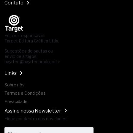
Contato
Editora responsável:
Target Editora Gráfica Ltda.
Sugestões de pautas ou
envio de artigos:
hayrton@hayrtonprado.jor.br
Links
Sobre nós
Termos e Condições
Privacidade
Assine nossa Newsletter
Fique por dentro das novidades!