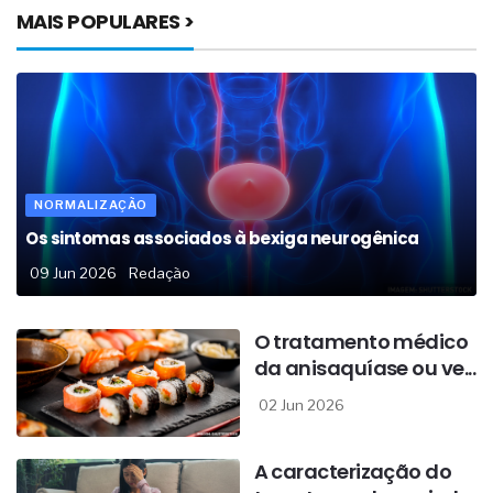
MAIS POPULARES >
NORMALIZAÇÃO
Os sintomas associados à bexiga neurogênica
09 Jun 2026
Redação
O tratamento médico
da anisaquíase ou ve...
02 Jun 2026
A caracterização do