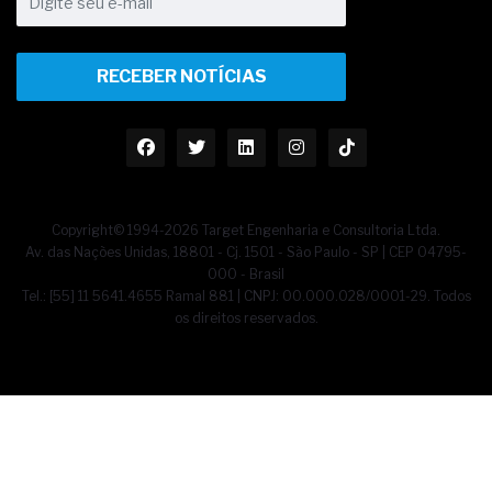
RECEBER NOTÍCIAS
Copyright© 1994-2026 Target Engenharia e Consultoria Ltda.
Av. das Nações Unidas, 18801 - Cj. 1501 - São Paulo - SP | CEP 04795-
000 - Brasil
Tel.: [55] 11 5641.4655 Ramal 881 | CNPJ: 00.000.028/0001-29. Todos
os direitos reservados.