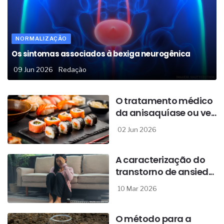
NORMALIZAÇÃO
Os sintomas associados à bexiga neurogênica
09 Jun 2026
Redação
O tratamento médico
da anisaquíase ou ve...
02 Jun 2026
A caracterização do
transtorno de ansied...
10 Mar 2026
O método para a