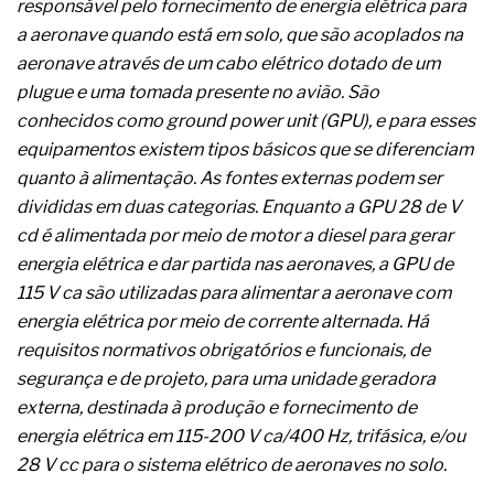
responsável pelo fornecimento de energia elétrica para
A prevenção clínica da coceira no ânus
a aeronave quando está em solo, que são acoplados na
Os sintomas clínicos do teratoma de ovário
O tratamento médico da síndrome da fadiga
aeronave através de um cabo elétrico dotado de um
crônica
plugue e uma tomada presente no avião. São
As causas médicas da queda dos cabelos ou
conhecidos como ground power unit (GPU), e para esses
calvície
equipamentos existem tipos básicos que se diferenciam
Quando a gestão é o obstáculo para o resultado
positivo
quanto à alimentação. As fontes externas podem ser
Os procedimentos para a inspeção em estruturas
divididas em duas categorias. Enquanto a GPU 28 de V
hidráulicas de concreto de obras
cd é alimentada por meio de motor a diesel para gerar
O movimento regular reduz em 19% o risco de
energia elétrica e dar partida nas aeronaves, a GPU de
morte precoce e melhora o metabolismo
O desenvolvimento de indicadores nas atividades
115 V ca são utilizadas para alimentar a aeronave com
de governança das organizações
energia elétrica por meio de corrente alternada. Há
O desenho industrial ganha espaço como
requisitos normativos obrigatórios e funcionais, de
estratégia competitiva nas empresas
segurança e de projeto, para uma unidade geradora
As variações dimensionais dos produtos de
materiais cimentícios com fibra de vidro
externa, destinada à produção e fornecimento de
A próxima vantagem competitiva não está no
energia elétrica em 115-200 V ca/400 Hz, trifásica, e/ou
modelo de IA
28 V cc para o sistema elétrico de aeronaves no solo.
A IA elevou a régua do comprador B2B e a venda