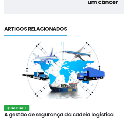
um câncer
ARTIGOS RELACIONADOS
QUALIDADE
o
A gestão de segurança da cadeia logística
A
g