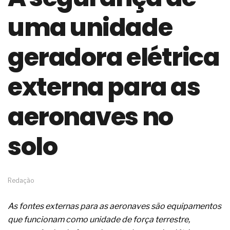
de governança das organizações
uma unidade
O desenho industrial ganha espaço como
estratégia competitiva nas empresas
As variações dimensionais dos produtos de
geradora elétrica
materiais cimentícios com fibra de vidro
A próxima vantagem competitiva não está no
modelo de IA
externa para as
A IA elevou a régua do comprador B2B e a venda
complexa ficou ainda mais humana
aeronaves no
A verificação dimensional e de massa dos fios,
cabos e condutores elétricos
A fabricação conforme das portas com tipologia
solo
de giro para as saídas de emergência
A sua indústria toma decisões ou apenas reage
aos problemas?
Os serviços de reciclagem profunda a frio in situ
com emulsão asfáltica
Redação
Os gestores da ABNT litigam de má-fé para
tentar criar uma reserva de mercado sobre as
As fontes externas para as aeronaves são equipamentos
NBR ISO
que funcionam como unidade de força terrestre,
Os critérios médicos da síndrome metabólica