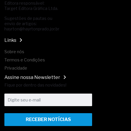
Editora responsável:
Target Editora Gráfica Ltda.
Sugestões de pautas ou
envio de artigos:
hayrton@hayrtonprado.jor.br
Links
Sobre nós
Termos e Condições
Privacidade
Assine nossa Newsletter
Fique por dentro das novidades!
RECEBER NOTÍCIAS