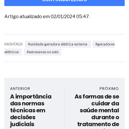
Artigo atualizado em 02/01/2024 05:47.
HASHTAGS
#unidade geradora elétrica externa
#geradores
elétricos
#aeronaves no solo
ANTERIOR
PRÓXIMO
A importância
As formas de se
das normas
cuidar da
técnicas em
saúde mental
decisões
durante o
judiciais
tratamento de