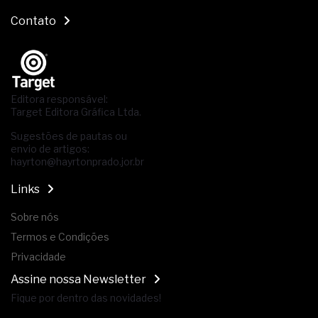
Contato
Editora responsável:
Target Editora Gráfica Ltda.
Sugestões de pautas ou
envio de artigos:
hayrton@hayrtonprado.jor.br
Links
Sobre nós
Termos e Condições
Privacidade
Assine nossa Newsletter
Fique por dentro das novidades!