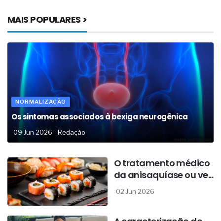
MAIS POPULARES >
NORMALIZAÇÃO
Os sintomas associados à bexiga neurogênica
09 Jun 2026
Redação
O tratamento médico
da anisaquíase ou ve...
02 Jun 2026