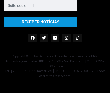
RECEBER NOTÍCIAS
Copyright© 1994-2026 Target Engenharia e Consultoria Ltda.
Av. das Nações Unidas, 18801 - Cj. 1501 - São Paulo - SP | CEP 04795-
000 - Brasil
Tel.: [55] 11 5641.4655 Ramal 881 | CNPJ: 00.000.028/0001-29. Todos
os direitos reservados.