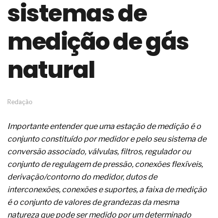
sistemas de
de governança das organizações
O desenho industrial ganha espaço como
estratégia competitiva nas empresas
medição de gás
As variações dimensionais dos produtos de
materiais cimentícios com fibra de vidro
natural
A próxima vantagem competitiva não está no
modelo de IA
A IA elevou a régua do comprador B2B e a venda
complexa ficou ainda mais humana
A verificação dimensional e de massa dos fios,
Redação
cabos e condutores elétricos
A fabricação conforme das portas com tipologia
Importante entender que uma estação de medição é o
de giro para as saídas de emergência
conjunto constituído por medidor e pelo seu sistema de
A sua indústria toma decisões ou apenas reage
aos problemas?
conversão associado, válvulas, filtros, regulador ou
Os serviços de reciclagem profunda a frio in situ
conjunto de regulagem de pressão, conexões flexíveis,
com emulsão asfáltica
derivação/contorno do medidor, dutos de
Os gestores da ABNT litigam de má-fé para
interconexões, conexões e suportes, a faixa de medição
tentar criar uma reserva de mercado sobre as
NBR ISO
é o conjunto de valores de grandezas da mesma
Os critérios médicos da síndrome metabólica
natureza que pode ser medido por um determinado