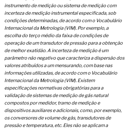
A prevenção clínica da coceira no ânus
instrumento de medição ou sistema de medição com
Os sintomas clínicos do teratoma de ovário
incerteza de medição instrumental especificada, sob
O tratamento médico da síndrome da fadiga
condições determinadas, de acordo com o Vocabulário
crônica
As causas médicas da queda dos cabelos ou
Internacional da Metrologia (VIM). Por exemplo, a
calvície
escolha do terço médio da faixa de condições de
Quando a gestão é o obstáculo para o resultado
operação de um transdutor de pressão para a obtenção
positivo
de melhor exatidão. A incerteza de medição é um
Os procedimentos para a inspeção em estruturas
hidráulicas de concreto de obras
parâmetro não negativo que caracteriza a dispersão dos
O movimento regular reduz em 19% o risco de
valores atribuídos a um mensurando, com base nas
morte precoce e melhora o metabolismo
informações utilizadas, de acordo com o Vocabulário
O desenvolvimento de indicadores nas atividades
Internacional da Metrologia (VIM). Existem
de governança das organizações
especificações normativas obrigatórias para a
O desenho industrial ganha espaço como
estratégia competitiva nas empresas
validação de sistemas de medição de gás natural
As variações dimensionais dos produtos de
compostos por medidor, tramo de medição e
materiais cimentícios com fibra de vidro
dispositivos auxiliares e adicionais, como, por exemplo,
A próxima vantagem competitiva não está no
os conversores de volume de gás, transdutores de
modelo de IA
A IA elevou a régua do comprador B2B e a venda
pressão e temperatura, etc. Eles não se aplicam a