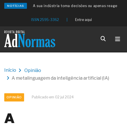
NOTÍCIAS
A sua indústria toma decisões ou apenas reage
aos problemas?
Os serviços de reciclagem profunda a frio in situ
ISSN 2595-3362
|
Entre aqui
com emulsão asfáltica
Os gestores da ABNT litigam de má-fé para
tentar criar uma reserva de mercado sobre as
NBR ISO
Os critérios médicos da síndrome metabólica
A prevenção clínica da coceira no ânus
Os sintomas clínicos do teratoma de ovário
O tratamento médico da síndrome da fadiga
Início
Opinião
crônica
A metalinguagem da inteligência artificial (IA)
As causas médicas da queda dos cabelos ou
calvície
Quando a gestão é o obstáculo para o resultado
positivo
Publicado em 02 jul 2024
OPINIÃO
Os procedimentos para a inspeção em estruturas
hidráulicas de concreto de obras
A
O movimento regular reduz em 19% o risco de
morte precoce e melhora o metabolismo
O desenvolvimento de indicadores nas atividades