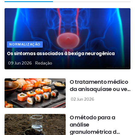
NORMALIZAÇÃO
Os sintomas associados à bexiga neurogênica
09 Jun 2026
Redação
O tratamento médico
da anisaquíase ou ve...
02 Jun 2026
O método para a
análise
granulométrica d...