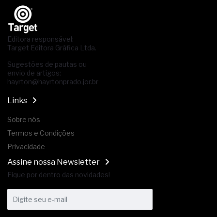
Editora responsável:
Target Editora Gráfica Ltda.
Sugestões de pautas ou
envio de artigos:
hayrton@hayrtonprado.jor.br
Links
Sobre nós
Termos e Condições
Privacidade
Assine nossa Newsletter
Fique por dentro das novidades!