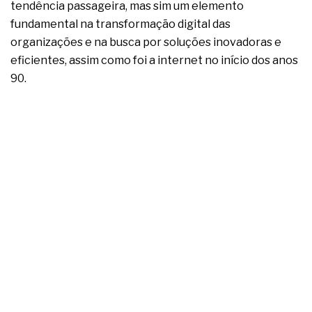
complexa ficou ainda mais humana
tendência passageira, mas sim um elemento
fundamental na transformação digital das
organizações e na busca por soluções inovadoras e
eficientes, assim como foi a internet no início dos anos
90.