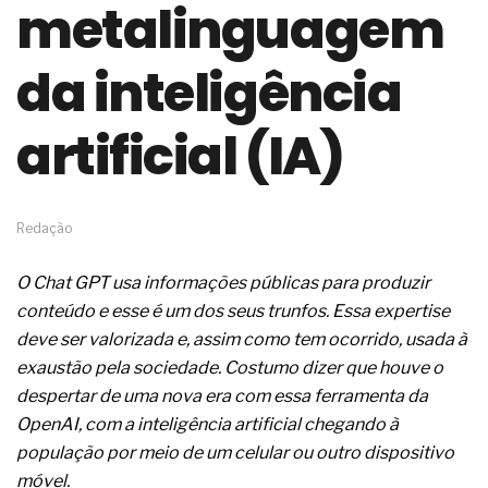
metalinguagem
de governança das organizações
O desenho industrial ganha espaço como
estratégia competitiva nas empresas
da inteligência
As variações dimensionais dos produtos de
materiais cimentícios com fibra de vidro
artificial (IA)
A próxima vantagem competitiva não está no
modelo de IA
A IA elevou a régua do comprador B2B e a venda
complexa ficou ainda mais humana
A verificação dimensional e de massa dos fios,
Redação
cabos e condutores elétricos
A fabricação conforme das portas com tipologia
O Chat GPT usa informações públicas para produzir
de giro para as saídas de emergência
conteúdo e esse é um dos seus trunfos. Essa expertise
A sua indústria toma decisões ou apenas reage
aos problemas?
deve ser valorizada e, assim como tem ocorrido, usada à
Os serviços de reciclagem profunda a frio in situ
exaustão pela sociedade. Costumo dizer que houve o
com emulsão asfáltica
despertar de uma nova era com essa ferramenta da
Os gestores da ABNT litigam de má-fé para
OpenAI, com a inteligência artificial chegando à
tentar criar uma reserva de mercado sobre as
NBR ISO
população por meio de um celular ou outro dispositivo
Os critérios médicos da síndrome metabólica
móvel.