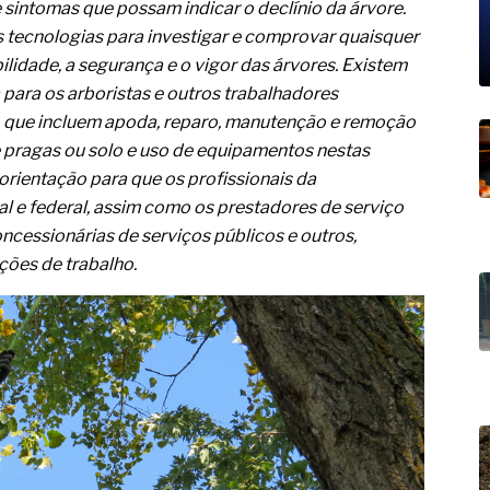
19% o risco de morte precoce e
e sintomas que possam indicar o declínio da árvore.
das tecnologias para investigar e comprovar quaisquer
res nas atividades de
idade, a segurança e o vigor das árvores. Existem
para os arboristas e outros trabalhadores
paço como estratégia
a, que incluem apoda, reparo, manutenção e remoção
 produtos de materiais
e pragas ou solo e uso de equipamentos nestas
rientação para que os profissionais da
a não está no modelo de IA
al e federal, assim como os prestadores de serviço
dor B2B e a venda complexa
oncessionárias de serviços públicos e outros,
ões de trabalho.