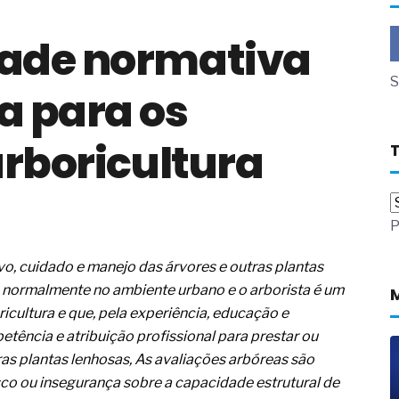
a não está no modelo de IA
ade normativa
dor B2B e a venda complexa
 massa dos fios, cabos e
S
a para os
as com tipologia de giro para as
arboricultura
 ou apenas reage aos problemas?
unda a frio in situ com emulsão
e má-fé para tentar criar uma
P
NBR ISO
ome metabólica
 no ânus
tivo, cuidado e manejo das árvores e outras plantas
ma de ovário
, normalmente no ambiente urbano e o arborista é um
me da fadiga crônica
ricultura e que, pela experiência, educação e
s cabelos ou calvície
ência e atribuição profissional para prestar ou
para o resultado positivo
ras plantas lenhosas, As avaliações arbóreas são
ção em estruturas hidráulicas de
co ou insegurança sobre a capacidade estrutural de