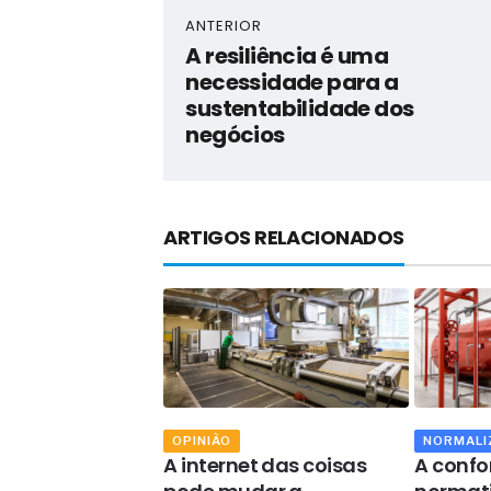
ANTERIOR
A resiliência é uma
necessidade para a
sustentabilidade dos
negócios
ARTIGOS RELACIONADOS
AÇÃO
OPINIÃO
NORMALI
rmidade da
A internet das coisas
A conf