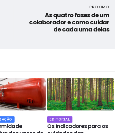
PRÓXIMO
As quatro fases de um
colaborador e como cuidar
de cada uma delas
ZAÇÃO
EDITORIAL
OPINIÃ
ormidade
Os indicadores para os
Os lar