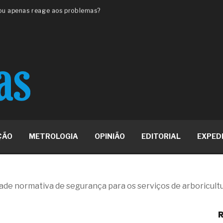
 ou apenas reage aos problemas?
unda a frio in situ com emulsão
e má-fé para tentar criar uma
NBR ISO
ome metabólica
 no ânus
ma de ovário
me da fadiga crônica
s cabelos ou calvície
para o resultado positivo
ção em estruturas hidráulicas de
ÇÃO
METROLOGIA
OPINIÃO
EDITORIAL
EXPED
19% o risco de morte precoce e
res nas atividades de
de normativa de segurança para os serviços de arboricult
paço como estratégia
R
 produtos de materiais