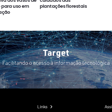
va dos vasos de
cuidados das
escritó
 para uso em
plantações florestais
muito 
ração
condi
Target
Facilitando o acesso à informação tecnológica
Links
Ass