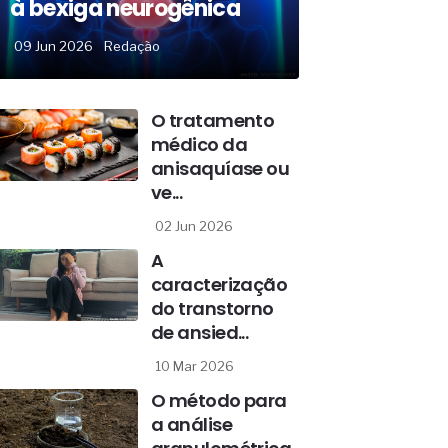
à bexiga neurogênica
09 Jun 2026
Redação
O tratamento
médico da
anisaquíase ou
ve...
02 Jun 2026
A
caracterização
do transtorno
de ansied...
10 Mar 2026
O método para
a análise