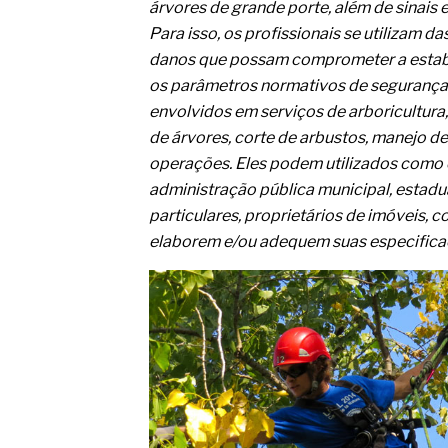
O movimento regular reduz em 
árvores de grande porte, além de sinais 
melhora o metabolismo
Para isso, os profissionais se utilizam 
O desenvolvimento de indicado
danos que possam comprometer a estabil
governança das organizações
os parâmetros normativos de segurança 
O desenho industrial ganha es
competitiva nas empresas
envolvidos em serviços de arboricultur
As variações dimensionais dos
de árvores, corte de arbustos, manejo d
cimentícios com fibra de vidro
operações. Eles podem utilizados como o
A próxima vantagem competitiv
administração pública municipal, estadu
A IA elevou a régua do compra
ficou ainda mais humana
particulares, proprietários de imóveis, c
elaborem e/ou adequem suas especificaç