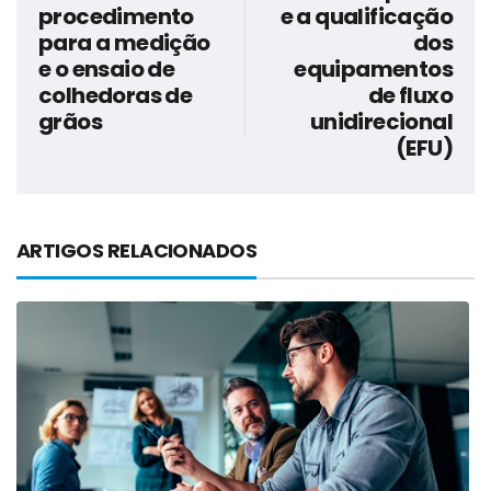
procedimento
e a qualificação
para a medição
dos
e o ensaio de
equipamentos
colhedoras de
de fluxo
grãos
unidirecional
(EFU)
ARTIGOS RELACIONADOS