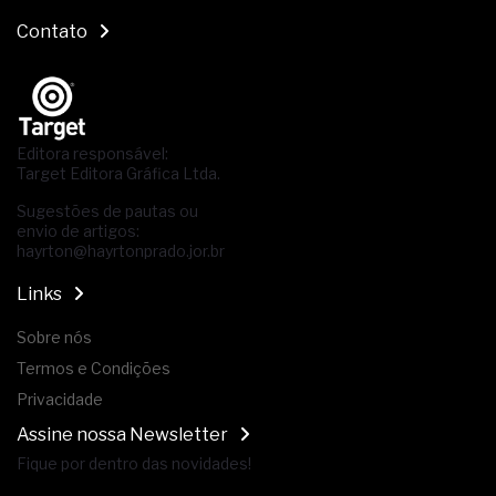
Contato
Editora responsável:
Target Editora Gráfica Ltda.
Sugestões de pautas ou
envio de artigos:
hayrton@hayrtonprado.jor.br
Links
Sobre nós
Termos e Condições
Privacidade
Assine nossa Newsletter
Fique por dentro das novidades!