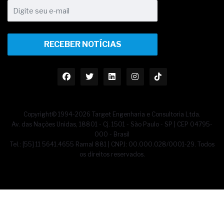
RECEBER NOTÍCIAS
Copyright© 1994-2026 Target Engenharia e Consultoria Ltda.
Av. das Nações Unidas, 18801 - Cj. 1501 - São Paulo - SP | CEP 04795-
000 - Brasil
Tel.: [55] 11 5641.4655 Ramal 881 | CNPJ: 00.000.028/0001-29. Todos
os direitos reservados.