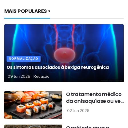
MAIS POPULARES >
NORMALIZAÇÃO
Os sintomas associados à bexiga neurogênica
09 Jun 2026
Redação
O tratamento médico
da anisaquíase ou ve...
02 Jun 2026
O método para a