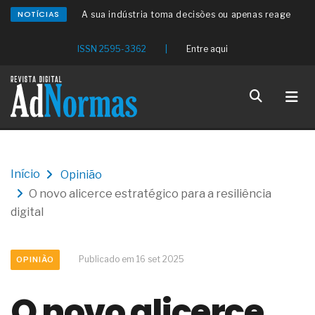
NOTÍCIAS
A sua indústria toma decisões ou apenas reage
aos problemas?
Os serviços de reciclagem profunda a frio in situ
ISSN 2595-3362
|
Entre aqui
com emulsão asfáltica
Os gestores da ABNT litigam de má-fé para
tentar criar uma reserva de mercado sobre as
NBR ISO
Os critérios médicos da síndrome metabólica
A prevenção clínica da coceira no ânus
Os sintomas clínicos do teratoma de ovário
O tratamento médico da síndrome da fadiga
Início
Opinião
crônica
O novo alicerce estratégico para a resiliência
As causas médicas da queda dos cabelos ou
calvície
digital
Quando a gestão é o obstáculo para o resultado
positivo
Os procedimentos para a inspeção em estruturas
Publicado em 16 set 2025
OPINIÃO
hidráulicas de concreto de obras
O movimento regular reduz em 19% o risco de
O novo alicerce
morte precoce e melhora o metabolismo
O desenvolvimento de indicadores nas atividades