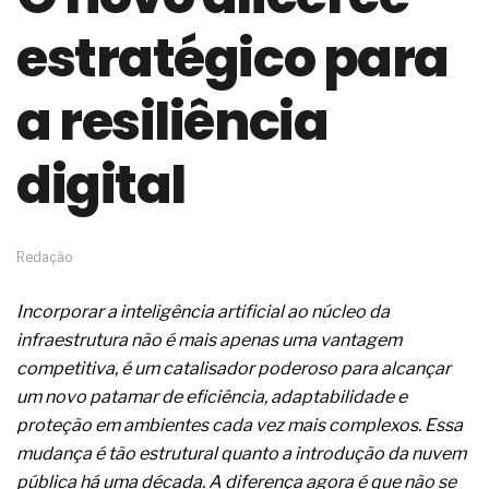
de governança das organizações
estratégico para
O desenho industrial ganha espaço como
estratégia competitiva nas empresas
As variações dimensionais dos produtos de
a resiliência
materiais cimentícios com fibra de vidro
A próxima vantagem competitiva não está no
modelo de IA
digital
A IA elevou a régua do comprador B2B e a venda
complexa ficou ainda mais humana
A verificação dimensional e de massa dos fios,
cabos e condutores elétricos
Redação
A fabricação conforme das portas com tipologia
de giro para as saídas de emergência
Incorporar a inteligência artificial ao núcleo da
A sua indústria toma decisões ou apenas reage
aos problemas?
infraestrutura não é mais apenas uma vantagem
Os serviços de reciclagem profunda a frio in situ
competitiva, é um catalisador poderoso para alcançar
com emulsão asfáltica
um novo patamar de eficiência, adaptabilidade e
Os gestores da ABNT litigam de má-fé para
proteção em ambientes cada vez mais complexos. Essa
tentar criar uma reserva de mercado sobre as
NBR ISO
mudança é tão estrutural quanto a introdução da nuvem
Os critérios médicos da síndrome metabólica
pública há uma década. A diferença agora é que não se