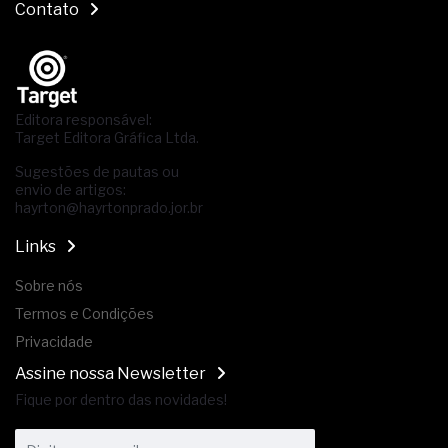
Contato
Editora responsável:
Target Editora Gráfica Ltda.
Sugestões de pautas ou
envio de artigos:
hayrton@hayrtonprado.jor.br
Links
Sobre nós
Termos e Condições
Privacidade
Assine nossa Newsletter
Fique por dentro das novidades!