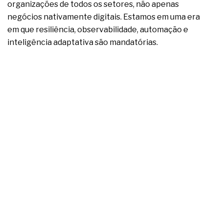
complexa ficou ainda mais humana
organizações de todos os setores, não apenas
negócios nativamente digitais. Estamos em uma era
em que resiliência, observabilidade, automação e
inteligência adaptativa são mandatórias.