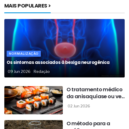
MAIS POPULARES >
NORMALIZAÇÃO
Os sintomas associados à bexiga neurogênica
09 Jun 2026
Redação
O tratamento médico
da anisaquíase ou ve...
02 Jun 2026
O método para a