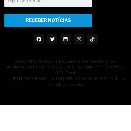
RECEBER NOTÍCIAS
Copyright© 1994-2026 Target Engenharia e Consultoria Ltda.
Av. das Nações Unidas, 18801 - Cj. 1501 - São Paulo - SP | CEP 04795-
000 - Brasil
Tel.: [55] 11 5641.4655 Ramal 881 | CNPJ: 00.000.028/0001-29. Todos
os direitos reservados.