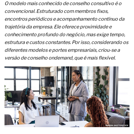
A prevenção clínica da coceira no ânus
O modelo mais conhecido de conselho consultivo é o
Os sintomas clínicos do teratoma de ovário
convencional. Estruturado com membros fixos,
O tratamento médico da síndrome da fadiga
encontros periódicos e acompanhamento contínuo da
crônica
trajetória da empresa. Ele oferece proximidade e
As causas médicas da queda dos cabelos ou
conhecimento profundo do negócio, mas exige tempo,
calvície
Quando a gestão é o obstáculo para o resultado
estrutura e custos constantes. Por isso, considerando os
positivo
diferentes modelos e portes empresariais, criou-se a
Os procedimentos para a inspeção em estruturas
versão de conselho ondemand, que é mais flexível.
hidráulicas de concreto de obras
O movimento regular reduz em 19% o risco de
morte precoce e melhora o metabolismo
O desenvolvimento de indicadores nas atividades
de governança das organizações
O desenho industrial ganha espaço como
estratégia competitiva nas empresas
As variações dimensionais dos produtos de
materiais cimentícios com fibra de vidro
A próxima vantagem competitiva não está no
modelo de IA
A IA elevou a régua do comprador B2B e a venda