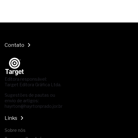
Contato
Editora responsável:
Target Editora Gráfica Ltda.
Sugestões de pautas ou
envio de artigos:
hayrton@hayrtonprado.jor.br
Links
Sobre nós