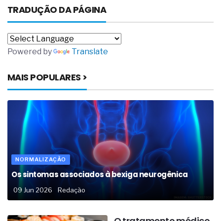
TRADUÇÃO DA PÁGINA
Powered by
Translate
MAIS POPULARES >
NORMALIZAÇÃO
Os sintomas associados à bexiga neurogênica
09 Jun 2026
Redação
O tratamento médico