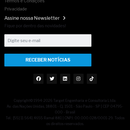
Termos e Condições
Privacidade
Assine nossa Newsletter
Fique por dentro das novidades!
RECEBER NOTÍCIAS
Copyright© 1994-2026 Target Engenharia e Consultoria Ltda.
Av. das Nações Unidas, 18801 - Cj. 1501 - São Paulo - SP | CEP 04795-
000 - Brasil
Tel.: [55] 11 5641.4655 Ramal 881 | CNPJ: 00.000.028/0001-29. Todos
os direitos reservados.