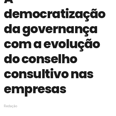
de governança das organizações
democratização
O desenho industrial ganha espaço como
estratégia competitiva nas empresas
As variações dimensionais dos produtos de
da governança
materiais cimentícios com fibra de vidro
A próxima vantagem competitiva não está no
modelo de IA
com a evolução
A IA elevou a régua do comprador B2B e a venda
complexa ficou ainda mais humana
do conselho
A verificação dimensional e de massa dos fios,
cabos e condutores elétricos
A fabricação conforme das portas com tipologia
consultivo nas
de giro para as saídas de emergência
A sua indústria toma decisões ou apenas reage
aos problemas?
empresas
Os serviços de reciclagem profunda a frio in situ
com emulsão asfáltica
Os gestores da ABNT litigam de má-fé para
tentar criar uma reserva de mercado sobre as
Redação
NBR ISO
Os critérios médicos da síndrome metabólica