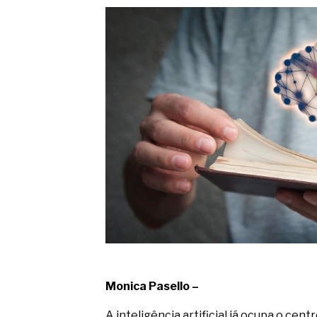
O movimento regular reduz em 
melhora o metabolismo
O desenvolvimento de indicado
governança das organizações
O desenho industrial ganha es
competitiva nas empresas
As variações dimensionais dos
cimentícios com fibra de vidro
A próxima vantagem competitiv
A IA elevou a régua do compra
ficou ainda mais humana
Monica Pasello –
A inteligência artificial já ocupa o cen