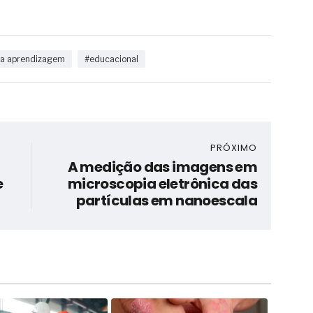
 a aprendizagem
#educacional
PRÓXIMO
A medição das imagens em
e
microscopia eletrônica das
partículas em nanoescala