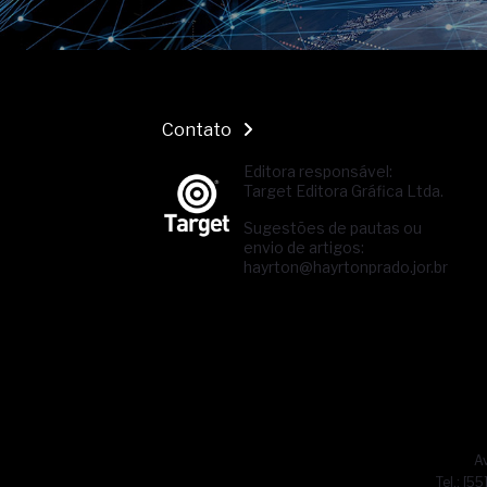
Contato
Editora responsável:
Target Editora Gráfica Ltda.
Sugestões de pautas ou
envio de artigos:
hayrton@hayrtonprado.jor.br
Av
Tel.: [