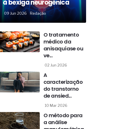
à bexiga neurogênica
09 Jun 2026
Redação
O tratamento
médico da
anisaquíase ou
ve...
02 Jun 2026
A
caracterização
do transtorno
de ansied...
10 Mar 2026
O método para
a análise