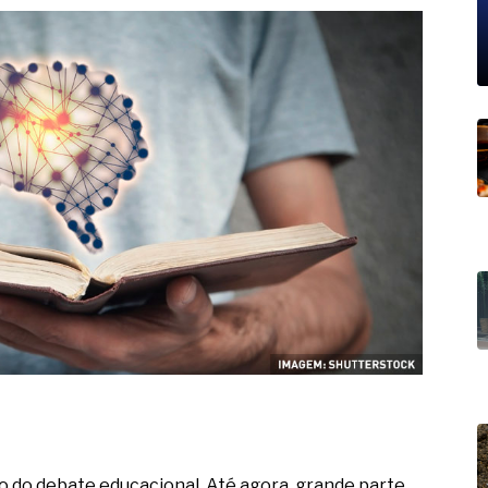
19% o risco de morte precoce e
res nas atividades de
paço como estratégia
 produtos de materiais
a não está no modelo de IA
dor B2B e a venda complexa
tro do debate educacional. Até agora, grande parte