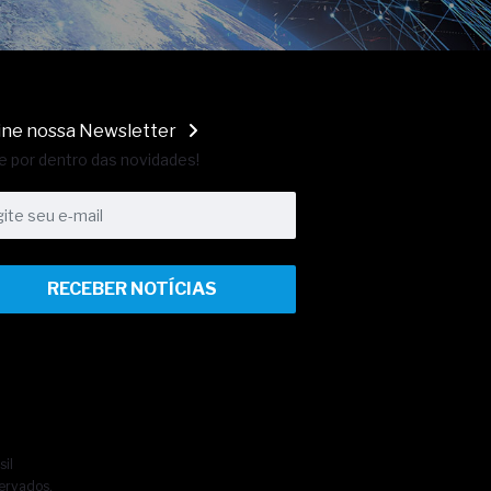
ine nossa Newsletter
e por dentro das novidades!
RECEBER NOTÍCIAS
sil
ervados.