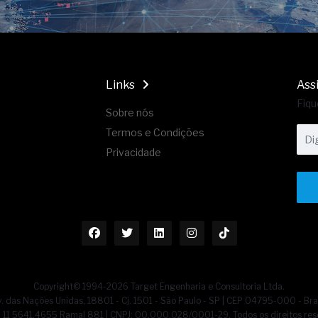
Links
Ass
Fiqu
Sobre nós
Termos e Condições
Privacidade
Copyright© 1994-2026 Target Engenharia e Consultoria Ltda.
. das Nações Unidas, 18801 - Cj. 1501 - São Paulo - SP | CEP 04795-000 - Bra
55] 11 5641.4655 Ramal 881 | CNPJ: 00.000.028/0001-29. Todos os direitos res