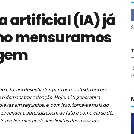
a não está no modelo de IA
 artificial (IA) já
dor B2B e a venda complexa
 massa dos fios, cabos e
S
omo mensuramos
as com tipologia de giro para as
agem
 ou apenas reage aos problemas?
unda a frio in situ com emulsão
e má-fé para tentar criar uma
P
NBR ISO
ome metabólica
 no ânus
ão c foram desenhados para um contexto em que
ma de ovário
 e demonstrar retenção. Hoje, a IA generativa
me da fadiga crônica
plexas em segundos, e, com isso, torna-se mais do
s cabelos ou calvície
preender a aprendizagem de fato e como ela se dá.
para o resultado positivo
de avaliar, mas evidencia limites dos modelos
ção em estruturas hidráulicas de