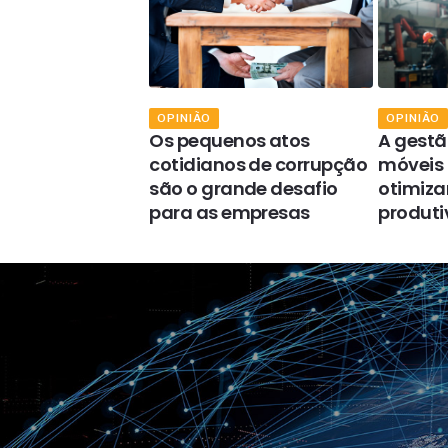
OPINIÃO
OPINIÃO
e se consolidar
Os pequenos atos
A gest
otagonista da
cotidianos de corrupção
móveis 
rmação na
são o grande desafio
otimizar
organizacional
para as empresas
produti