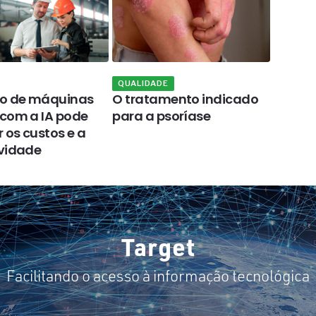
QUALIDADE
OPINIÃ
ão de máquinas
O tratamento indicado
A tecn
com a IA pode
para a psoríase
contri
 os custos e a
import
vidade
logíst
Target
Facilitando o acesso à informação tecnológica