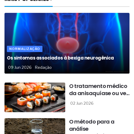
NORMALIZAÇÃO
Os sintomas associados à bexiga neurogênica
09 Jun 2026
Redação
O tratamento médico
da anisaquíase ou ve...
02 Jun 2026
O método para a
análise