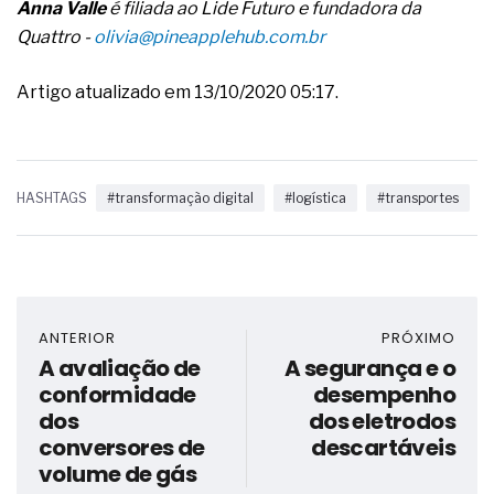
Anna Valle
é filiada ao Lide Futuro e fundadora da
Quattro -
olivia@pineapplehub.com.br
Artigo atualizado em 13/10/2020 05:17.
HASHTAGS
#transformação digital
#logística
#transportes
ANTERIOR
PRÓXIMO
A avaliação de
A segurança e o
conformidade
desempenho
dos
dos eletrodos
conversores de
descartáveis
volume de gás