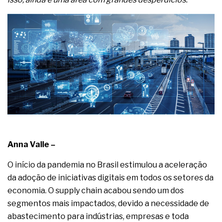
Os procedimentos para a inspeção em estruturas
hidráulicas de concreto de obras
O movimento regular reduz em 19% o risco de
morte precoce e melhora o metabolismo
O desenvolvimento de indicadores nas atividades
de governança das organizações
O desenho industrial ganha espaço como
estratégia competitiva nas empresas
As variações dimensionais dos produtos de
materiais cimentícios com fibra de vidro
A próxima vantagem competitiva não está no
modelo de IA
A IA elevou a régua do comprador B2B e a venda
complexa ficou ainda mais humana
Anna Valle –
O início da pandemia no Brasil estimulou a aceleração
da adoção de iniciativas digitais em todos os setores da
economia. O supply chain acabou sendo um dos
segmentos mais impactados, devido a necessidade de
abastecimento para indústrias, empresas e toda