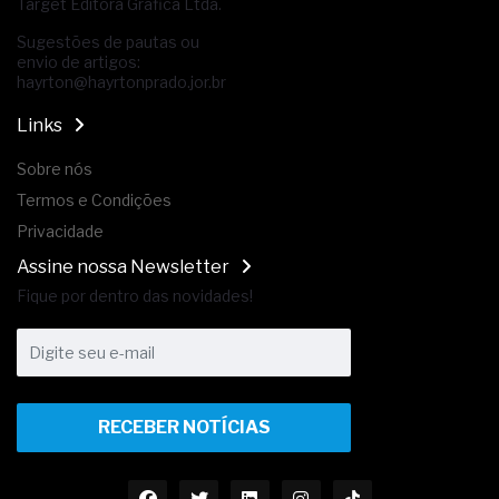
Target Editora Gráfica Ltda.
Sugestões de pautas ou
envio de artigos:
hayrton@hayrtonprado.jor.br
Links
Sobre nós
Termos e Condições
Privacidade
Assine nossa Newsletter
Fique por dentro das novidades!
RECEBER NOTÍCIAS