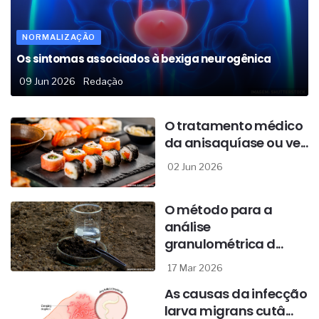
NORMALIZAÇÃO
Os sintomas associados à bexiga neurogênica
09 Jun 2026
Redação
O tratamento médico
da anisaquíase ou ve...
02 Jun 2026
O método para a
análise
granulométrica d...
17 Mar 2026
As causas da infecção
larva migrans cutâ...