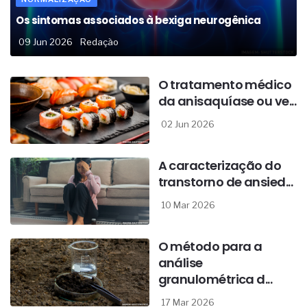
Os sintomas associados à bexiga neurogênica
09 Jun 2026
Redação
O tratamento médico
da anisaquíase ou ve...
02 Jun 2026
A caracterização do
transtorno de ansied...
10 Mar 2026
O método para a
análise
granulométrica d...
17 Mar 2026