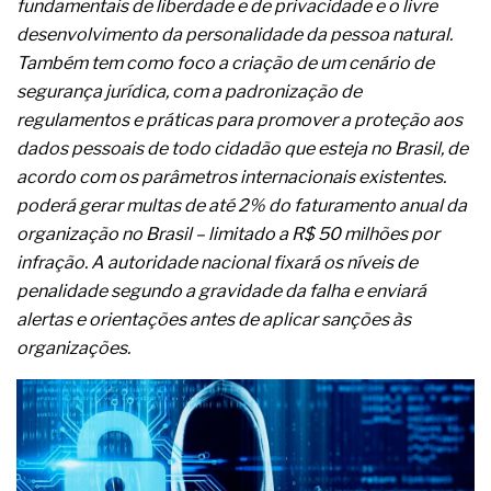
fundamentais de liberdade e de privacidade e o livre
A prevenção clínica da coceira no ânus
desenvolvimento da personalidade da pessoa natural.
Os sintomas clínicos do teratoma de ovário
O tratamento médico da síndrome da fadiga
Também tem como foco a criação de um cenário de
crônica
segurança jurídica, com a padronização de
As causas médicas da queda dos cabelos ou
regulamentos e práticas para promover a proteção aos
calvície
dados pessoais de todo cidadão que esteja no Brasil, de
Quando a gestão é o obstáculo para o resultado
positivo
acordo com os parâmetros internacionais existentes.
Os procedimentos para a inspeção em estruturas
poderá gerar multas de até 2% do faturamento anual da
hidráulicas de concreto de obras
organização no Brasil – limitado a R$ 50 milhões por
O movimento regular reduz em 19% o risco de
infração. A autoridade nacional fixará os níveis de
morte precoce e melhora o metabolismo
O desenvolvimento de indicadores nas atividades
penalidade segundo a gravidade da falha e enviará
de governança das organizações
alertas e orientações antes de aplicar sanções às
O desenho industrial ganha espaço como
organizações.
estratégia competitiva nas empresas
As variações dimensionais dos produtos de
materiais cimentícios com fibra de vidro
A próxima vantagem competitiva não está no
modelo de IA
A IA elevou a régua do comprador B2B e a venda