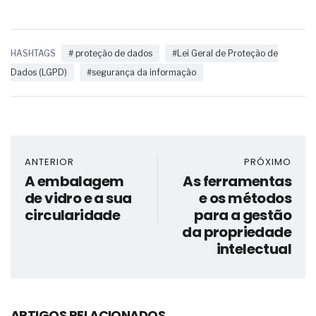
HASHTAGS
# proteção de dados
#Lei Geral de Proteção de
Dados (LGPD)
#segurança da informação
ANTERIOR
PRÓXIMO
A embalagem
As ferramentas
de vidro e a sua
e os métodos
circularidade
para a gestão
da propriedade
intelectual
ARTIGOS RELACIONADOS