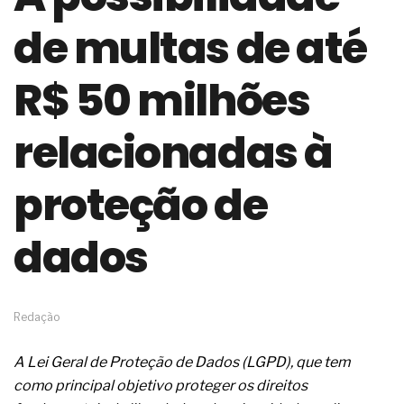
de governança das organizações
de multas de até
O desenho industrial ganha espaço como
estratégia competitiva nas empresas
As variações dimensionais dos produtos de
R$ 50 milhões
materiais cimentícios com fibra de vidro
A próxima vantagem competitiva não está no
modelo de IA
relacionadas à
A IA elevou a régua do comprador B2B e a venda
complexa ficou ainda mais humana
proteção de
A verificação dimensional e de massa dos fios,
cabos e condutores elétricos
A fabricação conforme das portas com tipologia
dados
de giro para as saídas de emergência
A sua indústria toma decisões ou apenas reage
aos problemas?
Os serviços de reciclagem profunda a frio in situ
com emulsão asfáltica
Redação
Os gestores da ABNT litigam de má-fé para
tentar criar uma reserva de mercado sobre as
A Lei Geral de Proteção de Dados (LGPD), que tem
NBR ISO
como principal objetivo proteger os direitos
Os critérios médicos da síndrome metabólica