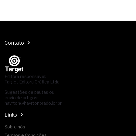
Contato
Editora responsável:
Target Editora Gráfica Ltda.
Sugestões de pautas ou
envio de artigos:
hayrton@hayrtonprado.jor.br
Links
Sobre nós
Termos e Condições