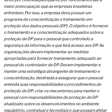
A prevenção clínica da coceira no ânus
maior preocupação que as empresas brasileiras
Os sintomas clínicos do teratoma de ovário
enfrentam. Por isso, a empresa deve possuir um
O tratamento médico da síndrome da fadiga
crônica
programa de conscientização e treinamento em
As causas médicas da queda dos cabelos ou
proteção dos dados pessoais (DP). O objetivo é fornecer
calvície
o treinamento e a conscientização adequados sobre a
Quando a gestão é o obstáculo para o resultado
proteção de DP para o pessoal que controlado a
positivo
Os procedimentos para a inspeção em estruturas
segurança da informação e que terá acesso aos DP. As
hidráulicas de concreto de obras
organizações devem implementar as medidas
O movimento regular reduz em 19% o risco de
apropriadas para fornecer treinamento adequado ao
morte precoce e melhora o metabolismo
pessoal do controlador de DP. Devem implementar e
O desenvolvimento de indicadores nas atividades
de governança das organizações
manter uma estratégia abrangente de treinamento e
O desenho industrial ganha espaço como
conscientização, destinada a assegurar que o pessoal
estratégia competitiva nas empresas
entenda suas responsabilidades e procedimentos de
As variações dimensionais dos produtos de
proteção de DP; criar os mecanismos para manter o
materiais cimentícios com fibra de vidro
pessoal com responsabilidades de proteção de DP
A próxima vantagem competitiva não está no
modelo de IA
atualizado sobre os desenvolvimentos no ambiente
A IA elevou a régua do comprador B2B e a venda
regulatório, contratual e tecnológico que possam afetar