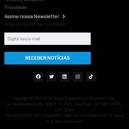
Privacidade
Assine nossa Newsletter
Fique por dentro das novidades!
RECEBER NOTÍCIAS
Copyright© 1994-2026 Target Engenharia e Consultoria Ltda.
Av. das Nações Unidas, 18801 - Cj. 1501 - São Paulo - SP | CEP 04795-
000 - Brasil
Tel.: [55] 11 5641.4655 Ramal 881 | CNPJ: 00.000.028/0001-29. Todos
os direitos reservados.