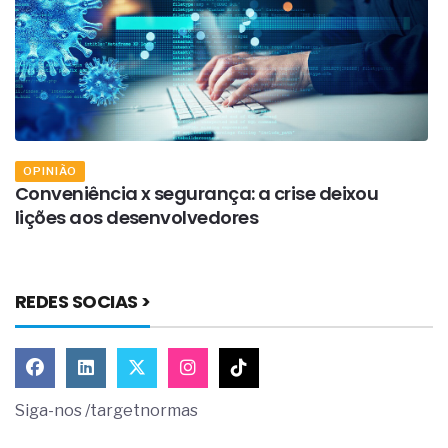
OPINIÃO
Conveniência x segurança: a crise deixou
A
lições aos desenvolvedores
(
REDES SOCIAS >
Siga-nos /targetnormas