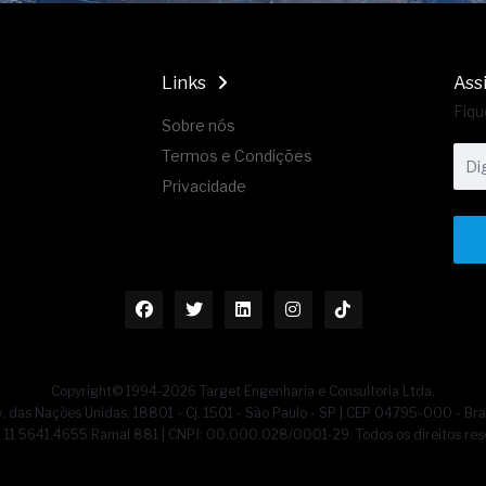
Links
Ass
Fiqu
Sobre nós
Termos e Condições
Privacidade
Copyright© 1994-2026 Target Engenharia e Consultoria Ltda.
. das Nações Unidas, 18801 - Cj. 1501 - São Paulo - SP | CEP 04795-000 - Bra
55] 11 5641.4655 Ramal 881 | CNPJ: 00.000.028/0001-29. Todos os direitos res