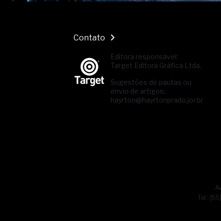
Contato
Editora responsável:
Target Editora Gráfica Ltda.
Sugestões de pautas ou
envio de artigos:
hayrton@hayrtonprado.jor.br
Av
Tel.: [