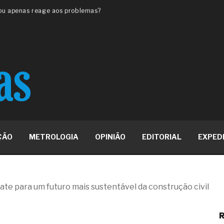
 ou apenas reage aos problemas?
unda a frio in situ com emulsão
e má-fé para tentar criar uma
NBR ISO
ome metabólica
 no ânus
ma de ovário
me da fadiga crônica
s cabelos ou calvície
para o resultado positivo
ção em estruturas hidráulicas de
ÇÃO
METROLOGIA
OPINIÃO
EDITORIAL
EXPED
19% o risco de morte precoce e
res nas atividades de
ate para um futuro mais sustentável da construção civil
paço como estratégia
R
 produtos de materiais