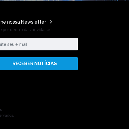
ine nossa Newsletter
e por dentro das novidades!
RECEBER NOTÍCIAS
sil
ervados.