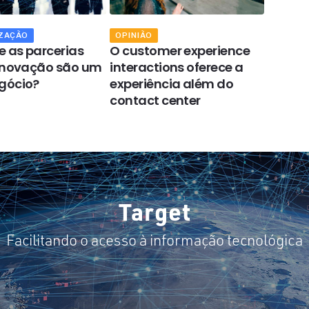
ZAÇÃO
OPINIÃO
OPINIÃ
e as parcerias
O customer experience
A gest
inovação são um
interactions oferece a
dados 
gócio?
experiência além do
retenç
contact center
impuls
produt
Target
Facilitando o acesso à informação tecnológica