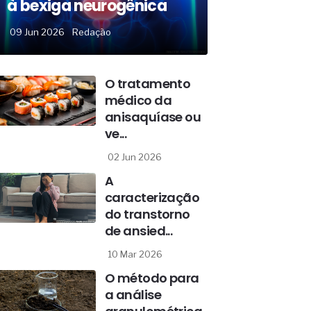
à bexiga neurogênica
09 Jun 2026
Redação
O tratamento
médico da
anisaquíase ou
ve...
02 Jun 2026
A
caracterização
do transtorno
de ansied...
10 Mar 2026
O método para
a análise