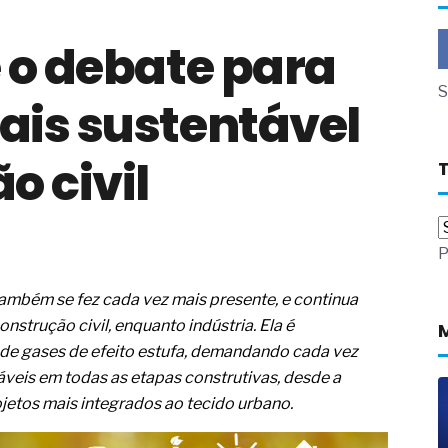
a não está no modelo de IA
 o debate para
dor B2B e a venda complexa
 massa dos fios, cabos e
S
ais sustentável
as com tipologia de giro para as
o civil
 ou apenas reage aos problemas?
unda a frio in situ com emulsão
e má-fé para tentar criar uma
P
NBR ISO
ome metabólica
 no ânus
ambém se fez cada vez mais presente, e continua
ma de ovário
nstrução civil, enquanto indústria. Ela é
me da fadiga crônica
de gases de efeito estufa, demandando cada vez
s cabelos ou calvície
áveis em todas as etapas construtivas, desde a
para o resultado positivo
ojetos mais integrados ao tecido urbano.
ção em estruturas hidráulicas de