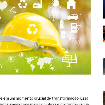
19% o risco de morte precoce e
res nas atividades de
paço como estratégia
 produtos de materiais
a não está no modelo de IA
dor B2B e a venda complexa
a-se em um momento crucial de transformação. Essa
demia, revelou-se mais complexa e profunda do que