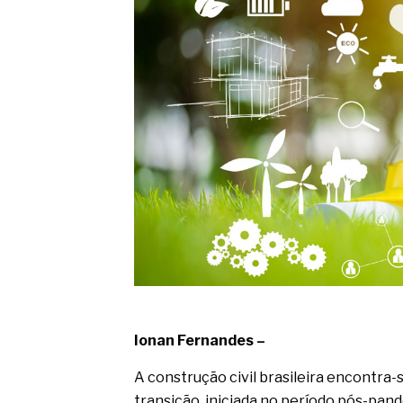
O movimento regular reduz em 
melhora o metabolismo
O desenvolvimento de indicado
governança das organizações
O desenho industrial ganha es
competitiva nas empresas
As variações dimensionais dos
cimentícios com fibra de vidro
A próxima vantagem competitiv
A IA elevou a régua do compra
ficou ainda mais humana
Ionan Fernandes –
A construção civil brasileira encontr
transição, iniciada no período pós-pan