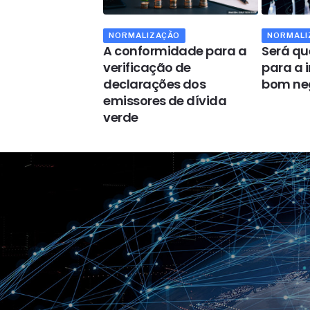
AÇÃO
NORMALIZAÇÃO
NORMALI
obrigatória
A conformidade para a
Será qu
ecebimento dos
verificação de
para a 
entos de pisos
declarações dos
bom ne
o
emissores de dívida
verde