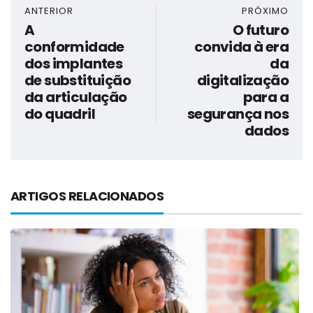
ANTERIOR
PRÓXIMO
A
O futuro
conformidade
convida à era
dos implantes
da
de substituição
digitalização
da articulação
para a
do quadril
segurança nos
dados
ARTIGOS RELACIONADOS