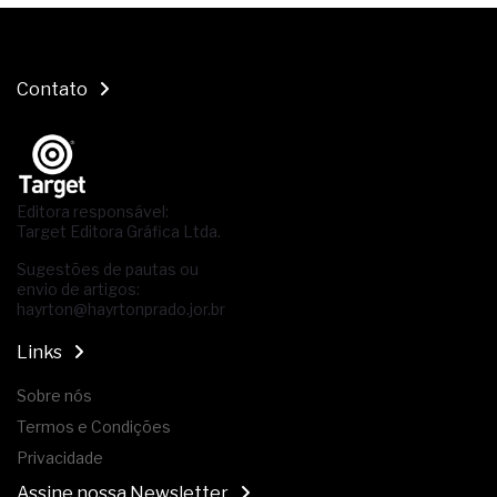
Contato
Editora responsável:
Target Editora Gráfica Ltda.
Sugestões de pautas ou
envio de artigos:
hayrton@hayrtonprado.jor.br
Links
Sobre nós
Termos e Condições
Privacidade
Assine nossa Newsletter