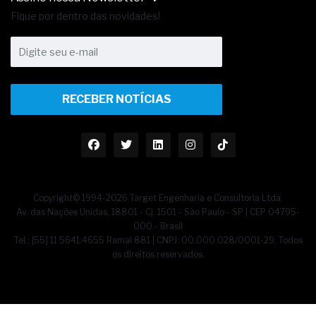
Fique por dentro das novidades!
RECEBER NOTÍCIAS
Copyright© 1994-2026 Target Engenharia e Consultoria Ltda.
Av. das Nações Unidas, 18801 - Cj. 1501 - São Paulo - SP | CEP 04795-
000 - Brasil
Tel.: [55] 11 5641.4655 Ramal 881 | CNPJ: 00.000.028/0001-29. Todos
os direitos reservados.