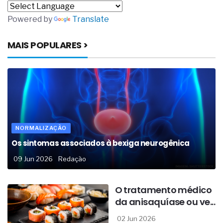
Powered by
Translate
MAIS POPULARES >
NORMALIZAÇÃO
Os sintomas associados à bexiga neurogênica
09 Jun 2026
Redação
O tratamento médico
da anisaquíase ou ve...
02 Jun 2026