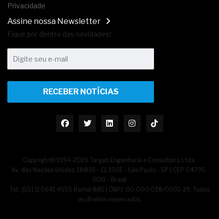
Privacidade
Assine nossa Newsletter
Fique por dentro das novidades!
RECEBER NOTÍCIAS
Copyright© 1994-2026 Target Engenharia e Consultoria Ltda.
Av. das Nações Unidas, 18801 - Cj. 1501 - São Paulo - SP | CEP 04795-
000 - Brasil
Tel.: [55] 11 5641.4655 Ramal 881 | CNPJ: 00.000.028/0001-29. Todos
os direitos reservados.