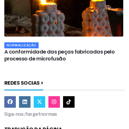
NORMALIZAÇÃO
m
A conformidade das peças fabricadas pelo
O
processo de microfusão
r
REDES SOCIAS >
Siga-nos /targetnormas