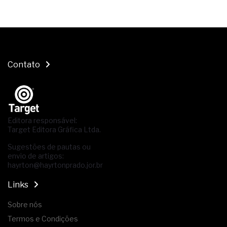
Contato
Editora responsável:
Target Editora Gráfica Ltda.
Sugestões de pautas ou
envio de artigos:
hayrton@hayrtonprado.jor.br
Links
Sobre nós
Termos e Condições