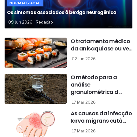
NORMALIZAÇÃO
Os sintomas associados à bexiga neurogênica
09 Jun 2026
Redação
O tratamento médico
da anisaquíase ou ve...
02 Jun 2026
O método para a
análise
granulométrica d...
17 Mar 2026
As causas da infecção
larva migrans cutâ...
17 Mar 2026