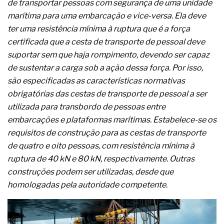
de transportar pessoas com segurança de uma unidade
A prevenção clínica da coceira no ânus
marítima para uma embarcação e vice-versa. Ela deve
Os sintomas clínicos do teratoma de ovário
O tratamento médico da síndrome da fadiga
ter uma resistência mínima à ruptura que é a força
crônica
certificada que a cesta de transporte de pessoal deve
As causas médicas da queda dos cabelos ou
suportar sem que haja rompimento, devendo ser capaz
calvície
de sustentar a carga sob a ação dessa força. Por isso,
Quando a gestão é o obstáculo para o resultado
positivo
são especificadas as características normativas
Os procedimentos para a inspeção em estruturas
obrigatórias das cestas de transporte de pessoal a ser
hidráulicas de concreto de obras
utilizada para transbordo de pessoas entre
O movimento regular reduz em 19% o risco de
embarcações e plataformas marítimas. Estabelece-se os
morte precoce e melhora o metabolismo
O desenvolvimento de indicadores nas atividades
requisitos de construção para as cestas de transporte
de governança das organizações
de quatro e oito pessoas, com resistência mínima à
O desenho industrial ganha espaço como
ruptura de 40 kN e 80 kN, respectivamente. Outras
estratégia competitiva nas empresas
construções podem ser utilizadas, desde que
As variações dimensionais dos produtos de
materiais cimentícios com fibra de vidro
homologadas pela autoridade competente.
A próxima vantagem competitiva não está no
modelo de IA
A IA elevou a régua do comprador B2B e a venda