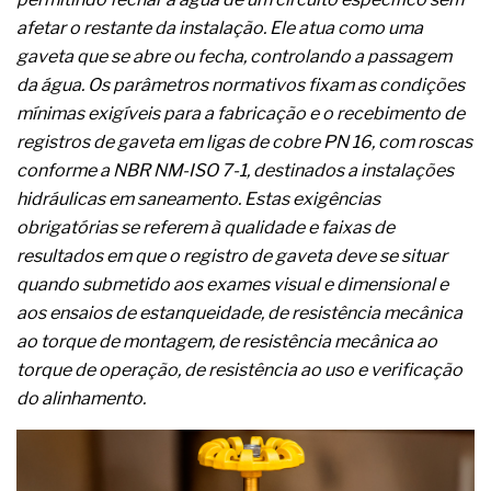
A prevenção clínica da coceira no ânus
afetar o restante da instalação. Ele atua como uma
Os sintomas clínicos do teratoma de ovário
gaveta que se abre ou fecha, controlando a passagem
O tratamento médico da síndrome da fadiga
crônica
da água. Os parâmetros normativos fixam as condições
As causas médicas da queda dos cabelos ou
mínimas exigíveis para a fabricação e o recebimento de
calvície
registros de gaveta em ligas de cobre PN 16, com roscas
Quando a gestão é o obstáculo para o resultado
conforme a NBR NM-ISO 7-1, destinados a instalações
positivo
Os procedimentos para a inspeção em estruturas
hidráulicas em saneamento. Estas exigências
hidráulicas de concreto de obras
obrigatórias se referem à qualidade e faixas de
O movimento regular reduz em 19% o risco de
resultados em que o registro de gaveta deve se situar
morte precoce e melhora o metabolismo
quando submetido aos exames visual e dimensional e
O desenvolvimento de indicadores nas atividades
de governança das organizações
aos ensaios de estanqueidade, de resistência mecânica
O desenho industrial ganha espaço como
ao torque de montagem, de resistência mecânica ao
estratégia competitiva nas empresas
torque de operação, de resistência ao uso e verificação
As variações dimensionais dos produtos de
do alinhamento.
materiais cimentícios com fibra de vidro
A próxima vantagem competitiva não está no
modelo de IA
A IA elevou a régua do comprador B2B e a venda