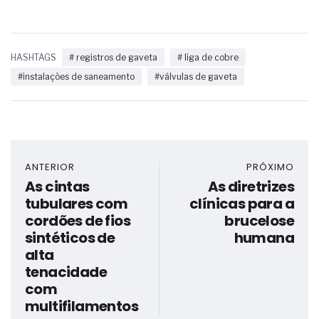
HASHTAGS
# registros de gaveta
# liga de cobre
#instalações de saneamento
#válvulas de gaveta
ANTERIOR
PRÓXIMO
As cintas
As diretrizes
tubulares com
clínicas para a
cordões de fios
brucelose
sintéticos de
humana
alta
tenacidade
com
multifilamentos