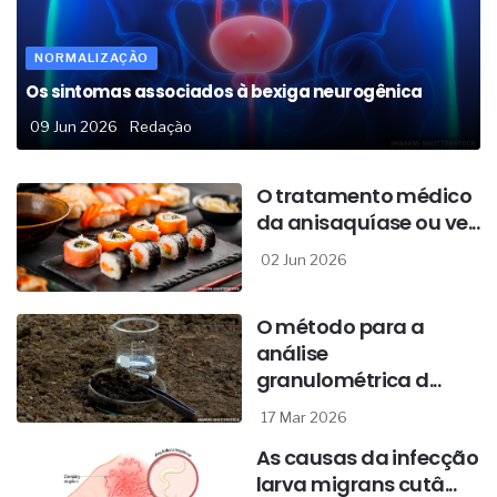
NORMALIZAÇÃO
Os sintomas associados à bexiga neurogênica
09 Jun 2026
Redação
O tratamento médico
da anisaquíase ou ve...
02 Jun 2026
O método para a
análise
granulométrica d...
17 Mar 2026
As causas da infecção
larva migrans cutâ...