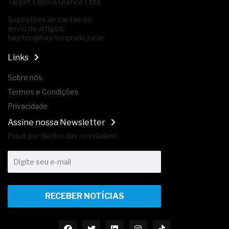
Target Editora Gráfica Ltda.
Sugestões de pautas ou
envio de artigos:
hayrton@hayrtonprado.jor.br
Links
Sobre nós
Termos e Condições
Privacidade
Assine nossa Newsletter
Fique por dentro das novidades!
RECEBER NOTÍCIAS