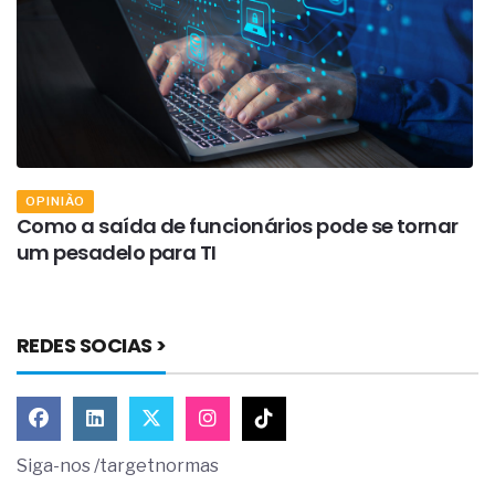
OPINIÃO
Como a saída de funcionários pode se tornar
O
um pesadelo para TI
i
REDES SOCIAS >
Siga-nos /targetnormas