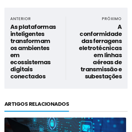
ANTERIOR
PRÓXIMO
As plataformas
A
inteligentes
conformidade
transformam
das ferragens
os ambientes
eletrotécnicas
em
em linhas
ecossistemas
aéreas de
digitais
transmissão e
conectados
subestações
ARTIGOS RELACIONADOS