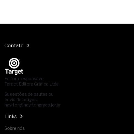
Contato
Editora responsável:
Target Editora Gráfica Ltda.
Sugestões de pautas ou
envio de artigos:
hayrton@hayrtonprado.jor.br
Links
Sobre nós