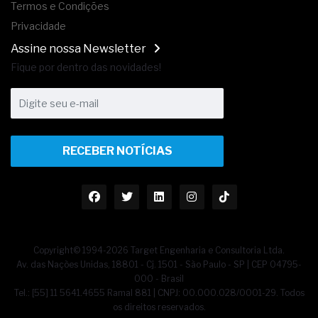
Termos e Condições
Privacidade
Assine nossa Newsletter
Fique por dentro das novidades!
RECEBER NOTÍCIAS
Copyright© 1994-2026 Target Engenharia e Consultoria Ltda.
Av. das Nações Unidas, 18801 - Cj. 1501 - São Paulo - SP | CEP 04795-
000 - Brasil
Tel.: [55] 11 5641.4655 Ramal 881 | CNPJ: 00.000.028/0001-29. Todos
os direitos reservados.