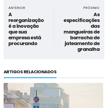
ANTERIOR
PRÓXIMO
A
As
reorganização
especificações
é a inovação
das
que sua
mangueiras de
empresa está
borracha de
procurando
jateamento de
granalha
ARTIGOS RELACIONADOS