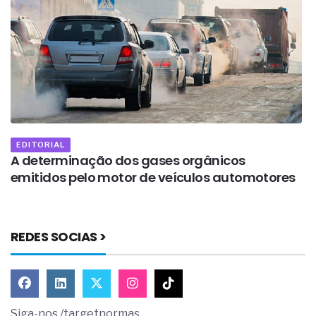
A
e
EDITORIAL
A determinação dos gases orgânicos
emitidos pelo motor de veículos automotores
REDES SOCIAS >
Siga-nos /targetnormas