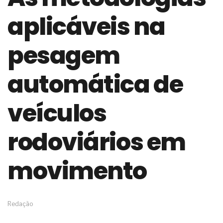
de governança das organizações
aplicáveis na
O desenho industrial ganha espaço como
estratégia competitiva nas empresas
As variações dimensionais dos produtos de
pesagem
materiais cimentícios com fibra de vidro
A próxima vantagem competitiva não está no
modelo de IA
automática de
A IA elevou a régua do comprador B2B e a venda
complexa ficou ainda mais humana
veículos
A verificação dimensional e de massa dos fios,
cabos e condutores elétricos
A fabricação conforme das portas com tipologia
rodoviários em
de giro para as saídas de emergência
A sua indústria toma decisões ou apenas reage
aos problemas?
movimento
Os serviços de reciclagem profunda a frio in situ
com emulsão asfáltica
Os gestores da ABNT litigam de má-fé para
tentar criar uma reserva de mercado sobre as
Redação
NBR ISO
Os critérios médicos da síndrome metabólica