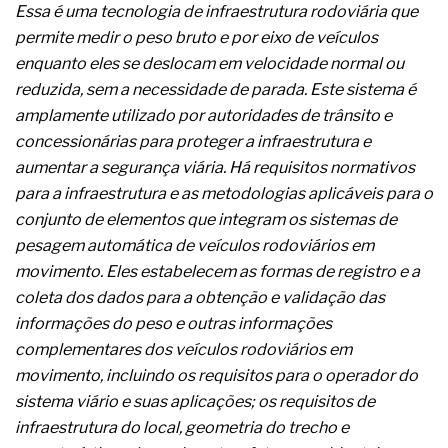
A prevenção clínica da coceira no ânus
Essa é uma tecnologia de infraestrutura rodoviária que
Os sintomas clínicos do teratoma de ovário
permite medir o peso bruto e por eixo de veículos
O tratamento médico da síndrome da fadiga
enquanto eles se deslocam em velocidade normal ou
crônica
reduzida, sem a necessidade de parada. Este sistema é
As causas médicas da queda dos cabelos ou
amplamente utilizado por autoridades de trânsito e
calvície
Quando a gestão é o obstáculo para o resultado
concessionárias para proteger a infraestrutura e
positivo
aumentar a segurança viária. Há requisitos normativos
Os procedimentos para a inspeção em estruturas
para a infraestrutura e as metodologias aplicáveis para o
hidráulicas de concreto de obras
conjunto de elementos que integram os sistemas de
O movimento regular reduz em 19% o risco de
morte precoce e melhora o metabolismo
pesagem automática de veículos rodoviários em
O desenvolvimento de indicadores nas atividades
movimento. Eles estabelecem as formas de registro e a
de governança das organizações
coleta dos dados para a obtenção e validação das
O desenho industrial ganha espaço como
informações do peso e outras informações
estratégia competitiva nas empresas
As variações dimensionais dos produtos de
complementares dos veículos rodoviários em
materiais cimentícios com fibra de vidro
movimento, incluindo os requisitos para o operador do
A próxima vantagem competitiva não está no
sistema viário e suas aplicações; os requisitos de
modelo de IA
infraestrutura do local, geometria do trecho e
A IA elevou a régua do comprador B2B e a venda