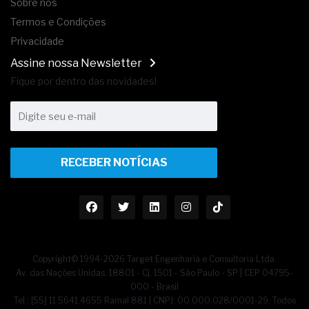
Sobre nós
Termos e Condições
Privacidade
Assine nossa Newsletter
Fique por dentro das novidades!
RECEBER NOTÍCIAS
Copyright© 1994-2026 Target Engenharia e Consultoria Ltda.
Av. das Nações Unidas, 18801 - Cj. 1501 - São Paulo - SP | CEP 04795-
000 - Brasil
Tel.: [55] 11 5641.4655 Ramal 881 | CNPJ: 00.000.028/0001-29. Todos