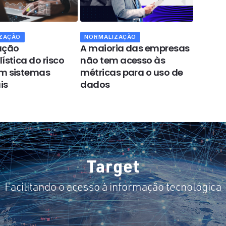
ZAÇÃO
NORMALIZAÇÃO
OPINIÃ
ação
A maioria das empresas
A inte
ística do risco
não tem acesso às
pode 
m sistemas
métricas para o uso de
manuf
is
dados
peque
indúst
Target
Facilitando o acesso à informação tecnológica