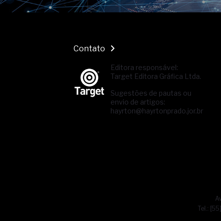
Contato
Editora responsável:
Target Editora Gráfica Ltda.
Sugestões de pautas ou
envio de artigos:
hayrton@hayrtonprado.jor.br
Av
Tel.: [