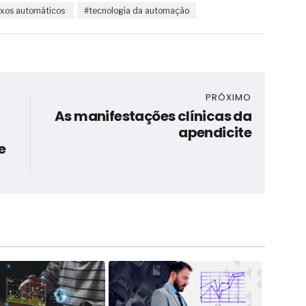
uxos automáticos
#tecnologia da automação
PRÓXIMO
As manifestações clínicas da
apendicite
e