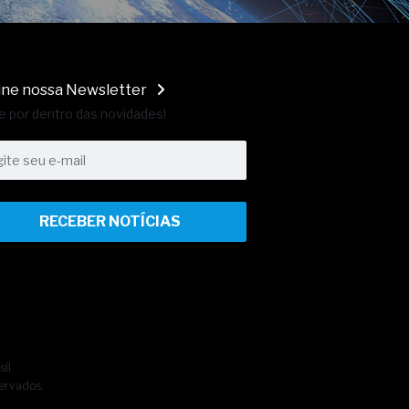
ine nossa Newsletter
e por dentro das novidades!
RECEBER NOTÍCIAS
sil
ervados.