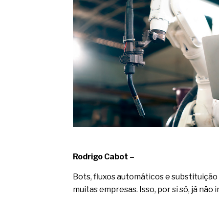
O movimento regular reduz em 
melhora o metabolismo
O desenvolvimento de indicado
governança das organizações
O desenho industrial ganha es
competitiva nas empresas
As variações dimensionais dos
cimentícios com fibra de vidro
A próxima vantagem competitiv
A IA elevou a régua do compra
ficou ainda mais humana
Rodrigo Cabot –
Bots, fluxos automáticos e substituição
muitas empresas. Isso, por si só, já nã