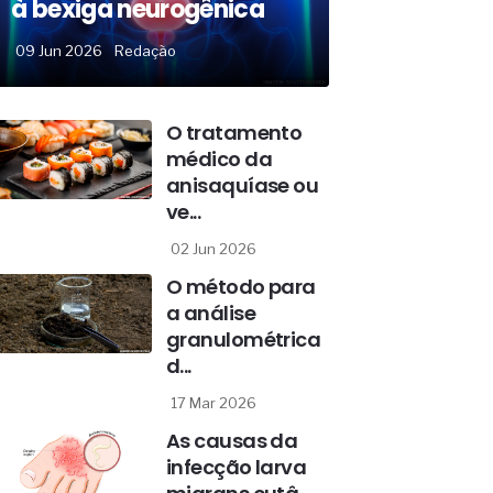
à bexiga neurogênica
09 Jun 2026
Redação
O tratamento
médico da
anisaquíase ou
ve...
02 Jun 2026
O método para
a análise
granulométrica
d...
17 Mar 2026
As causas da
infecção larva