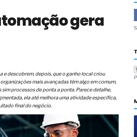
a não está no modelo de IA
utomação gera
dor B2B e a venda complexa
 massa dos fios, cabos e
S
as com tipologia de giro para as
 ou apenas reage aos problemas?
unda a frio in situ com emulsão
e má-fé para tentar criar uma
e descobrem, depois, que o ganho local criou
P
NBR ISO
 as organizações mais avançadas têm algo em comum,
ome metabólica
s sim processos de ponta a ponta. Parece detalhe,
 no ânus
mentada, ela até melhora uma atividade específica,
ma de ovário
me da fadiga crônica
ltado final do negócio
.
s cabelos ou calvície
para o resultado positivo
ção em estruturas hidráulicas de