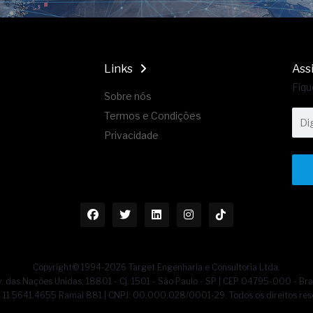
Links
Ass
Fiqu
Sobre nós
Termos e Condições
Privacidade
Copyright© 1994-2026 Target Engenharia e Consultoria Ltda.
. das Nações Unidas, 18801 - Cj. 1501 - São Paulo - SP | CEP 04795-000 - Bra
55] 11 5641.4655 Ramal 881 | CNPJ: 00.000.028/0001-29. Todos os direitos res