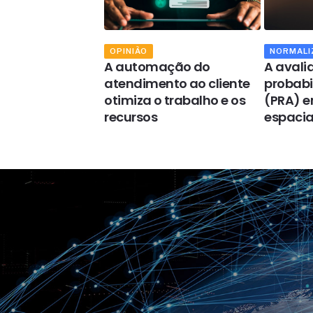
OPINIÃO
NORMALI
digital está
A automação do
A avali
onando a
atendimento ao cliente
probabil
ão das
otimiza o trabalho e os
(PRA) e
 industriais
recursos
espacia