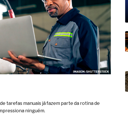
19% o risco de morte precoce e
res nas atividades de
paço como estratégia
 produtos de materiais
a não está no modelo de IA
dor B2B e a venda complexa
 de tarefas manuais já fazem parte da rotina de
o impressiona ninguém.