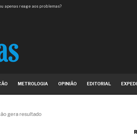
 ou apenas reage aos problemas?
unda a frio in situ com emulsão
e má-fé para tentar criar uma
NBR ISO
ome metabólica
 no ânus
ma de ovário
me da fadiga crônica
s cabelos ou calvície
para o resultado positivo
ção em estruturas hidráulicas de
ÇÃO
METROLOGIA
OPINIÃO
EDITORIAL
EXPED
19% o risco de morte precoce e
res nas atividades de
ão gera resultado
paço como estratégia
R
 produtos de materiais