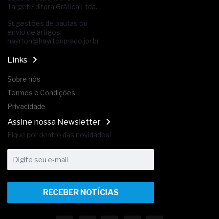
Target Editora Gráfica Ltda.
Sugestões de pautas ou
envio de artigos:
hayrton@hayrtonprado.jor.br
Links
Sobre nós
Termos e Condições
Privacidade
Assine nossa Newsletter
Fique por dentro das novidades!
RECEBER NOTÍCIAS