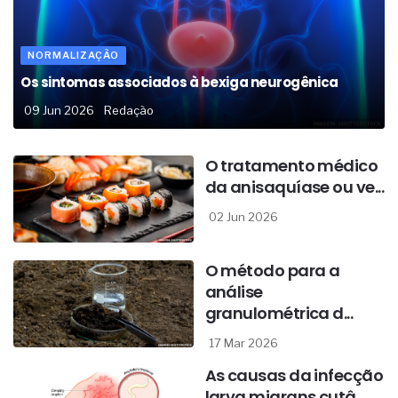
NORMALIZAÇÃO
Os sintomas associados à bexiga neurogênica
09 Jun 2026
Redação
O tratamento médico
da anisaquíase ou ve...
02 Jun 2026
O método para a
análise
granulométrica d...
17 Mar 2026
As causas da infecção
larva migrans cutâ...