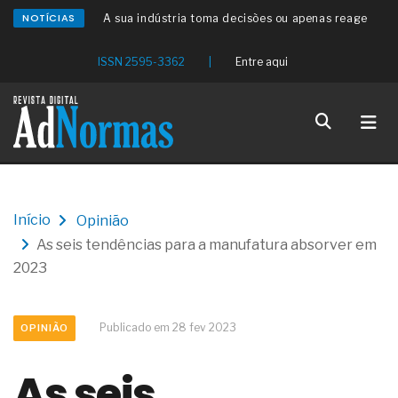
NOTÍCIAS
A sua indústria toma decisões ou apenas reage
aos problemas?
Os serviços de reciclagem profunda a frio in situ
ISSN 2595-3362
|
Entre aqui
com emulsão asfáltica
Os gestores da ABNT litigam de má-fé para
tentar criar uma reserva de mercado sobre as
NBR ISO
Os critérios médicos da síndrome metabólica
A prevenção clínica da coceira no ânus
Os sintomas clínicos do teratoma de ovário
O tratamento médico da síndrome da fadiga
Início
Opinião
crônica
As seis tendências para a manufatura absorver em
As causas médicas da queda dos cabelos ou
calvície
2023
Quando a gestão é o obstáculo para o resultado
positivo
Os procedimentos para a inspeção em estruturas
Publicado em 28 fev 2023
OPINIÃO
hidráulicas de concreto de obras
O movimento regular reduz em 19% o risco de
As seis
morte precoce e melhora o metabolismo
O desenvolvimento de indicadores nas atividades