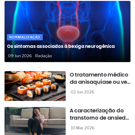
NORMALIZAÇÃO
Os sintomas associados à bexiga neurogênica
09 Jun 2026
Redação
O tratamento médico
da anisaquíase ou ve...
02 Jun 2026
A caracterização do
transtorno de ansied...
10 Mar 2026