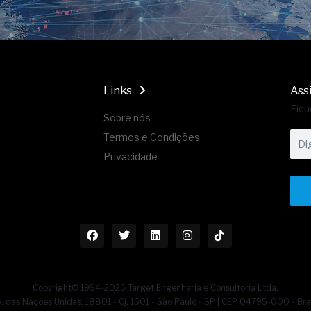
Links
Ass
Fiqu
Sobre nós
Termos e Condições
Privacidade
Copyright© 1994-2026 Target Engenharia e Consultoria Ltda.
. das Nações Unidas, 18801 - Cj. 1501 - São Paulo - SP | CEP 04795-000 - Bra