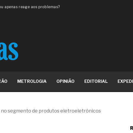
 ou apenas reage aos problemas?
unda a frio in situ com emulsão
e má-fé para tentar criar uma
NBR ISO
ome metabólica
 no ânus
ma de ovário
me da fadiga crônica
s cabelos ou calvície
para o resultado positivo
ção em estruturas hidráulicas de
ÇÃO
METROLOGIA
OPINIÃO
EDITORIAL
EXPED
19% o risco de morte precoce e
res nas atividades de
a no segmento de produtos eletroeletrônicos
paço como estratégia
R
 produtos de materiais