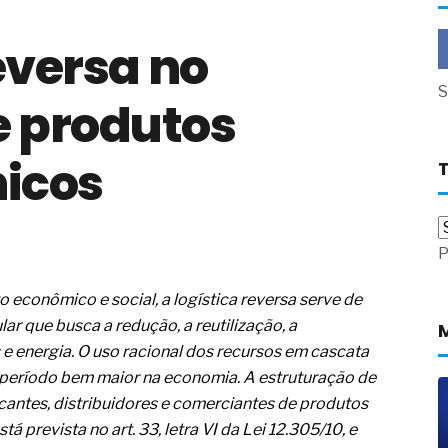
a não está no modelo de IA
reversa no
dor B2B e a venda complexa
 massa dos fios, cabos e
S
 produtos
as com tipologia de giro para as
nicos
 ou apenas reage aos problemas?
unda a frio in situ com emulsão
e má-fé para tentar criar uma
P
NBR ISO
ome metabólica
 no ânus
econômico e social, a logística reversa serve de
ma de ovário
r que busca a redução, a reutilização, a
me da fadiga crônica
 e energia. O uso racional dos recursos em cascata
s cabelos ou calvície
período bem maior na economia. A estruturação de
para o resultado positivo
icantes, distribuidores e comerciantes de produtos
ção em estruturas hidráulicas de
á prevista no art. 33, letra VI da Lei 12.305/10, e