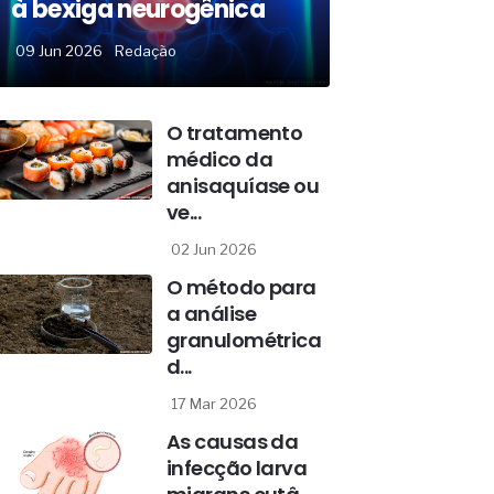
à bexiga neurogênica
09 Jun 2026
Redação
O tratamento
médico da
anisaquíase ou
ve...
02 Jun 2026
O método para
a análise
granulométrica
d...
17 Mar 2026
As causas da
infecção larva