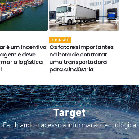
OPINIÃO
OPINIÃ
ar é um incentivo
Os fatores importantes
As inc
tagem e deve
na hora de contratar
econô
rmar a logística
uma transportadora
a gest
l
para a indústria
setor 
Target
Facilitando o acesso à informação tecnológica