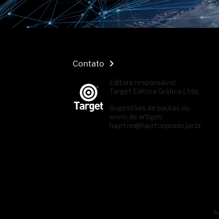
Contato
Editora responsável:
Target Editora Gráfica Ltda.
Sugestões de pautas ou
envio de artigos:
hayrton@hayrtonprado.jor.br
Av