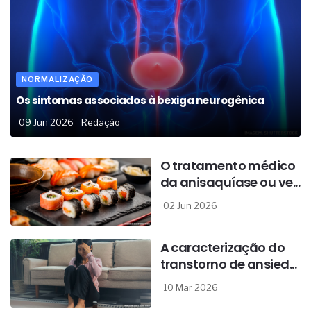
NORMALIZAÇÃO
Os sintomas associados à bexiga neurogênica
09 Jun 2026
Redação
O tratamento médico
da anisaquíase ou ve...
02 Jun 2026
A caracterização do
transtorno de ansied...
10 Mar 2026