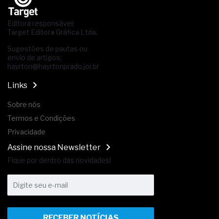
Editora responsável:
Target Editora Gráfica Ltda.
Sugestões de pautas ou
envio de artigos:
hayrton@hayrtonprado.jor.br
Links
Sobre nós
Termos e Condições
Privacidade
Assine nossa Newsletter
Fique por dentro das novidades!
RECEBER NOTÍCIAS