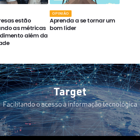
OPINIÃO
OPINIÃ
esas estão
Aprenda a se tornar um
A gest
ndo as métricas
bom líder
ocorre
ndimento além da
lidera
dade
da ve
Target
Facilitando o acesso à informação tecnológica