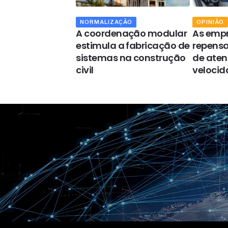
NORMALIZAÇÃO
OPINIÃO
m licitação
A coordenação modular
As empr
 mais um crime
estimula a fabricação de
repensa
 pela atual
sistemas na construção
de ate
a da ABNT
civil
veloci