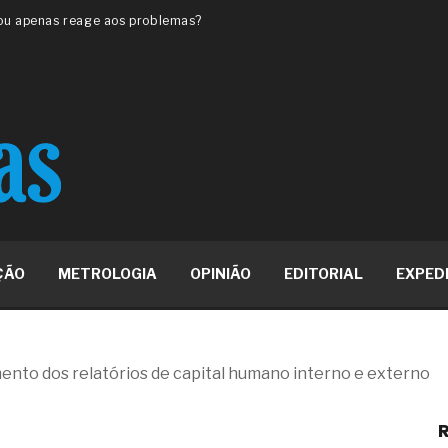
 ou apenas reage aos problemas?
unda a frio in situ com emulsão
e má-fé para tentar criar uma
NBR ISO
ome metabólica
 no ânus
ma de ovário
me da fadiga crônica
s cabelos ou calvície
para o resultado positivo
ção em estruturas hidráulicas de
ÇÃO
METROLOGIA
OPINIÃO
EDITORIAL
EXPED
19% o risco de morte precoce e
res nas atividades de
ento dos relatórios de capital humano interno e externo
paço como estratégia
R
 produtos de materiais