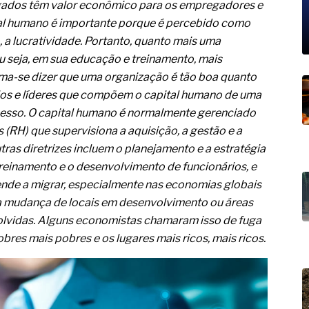
19% o risco de morte precoce e
egados têm valor econômico para os empregadores e
al humano é importante porque é percebido como
res nas atividades de
 a lucratividade. Portanto, quanto mais uma
u seja, em sua educação e treinamento, mais
paço como estratégia
tuma-se dizer que uma organização é tão boa quanto
 produtos de materiais
ários e líderes que compõem o capital humano de uma
cesso. O capital humano é normalmente gerenciado
a não está no modelo de IA
RH) que supervisiona a aquisição, a gestão e a
dor B2B e a venda complexa
tras diretrizes incluem o planejamento e a estratégia
treinamento e o desenvolvimento de funcionários, e
tende a migrar, especialmente nas economias globais
ma mudança de locais em desenvolvimento ou áreas
volvidas. Alguns economistas chamaram isso de fuga
bres mais pobres e os lugares mais ricos, mais ricos.