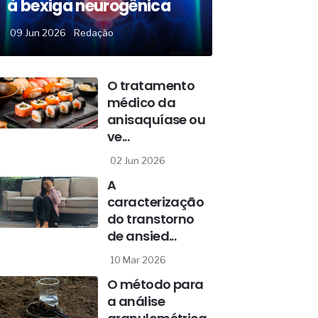
à bexiga neurogênica
09 Jun 2026
Redação
O tratamento
médico da
anisaquíase ou
ve...
02 Jun 2026
A
caracterização
do transtorno
de ansied...
10 Mar 2026
O método para
a análise