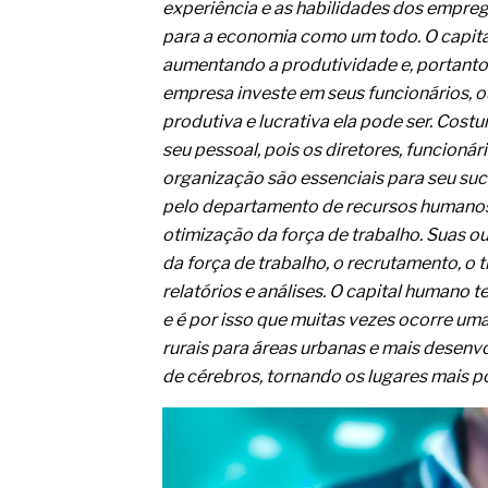
O movimento regular reduz em 
experiência e as habilidades dos empr
melhora o metabolismo
para a economia como um todo. O capit
O desenvolvimento de indicado
aumentando a produtividade e, portanto,
governança das organizações
empresa investe em seus funcionários, o
O desenho industrial ganha es
competitiva nas empresas
produtiva e lucrativa ela pode ser. Cos
As variações dimensionais dos
seu pessoal, pois os diretores, funcion
cimentícios com fibra de vidro
organização são essenciais para seu su
A próxima vantagem competitiv
pelo departamento de recursos humanos (
A IA elevou a régua do compra
ficou ainda mais humana
otimização da força de trabalho. Suas ou
da força de trabalho, o recrutamento, o 
relatórios e análises. O capital humano 
e é por isso que muitas vezes ocorre u
rurais para áreas urbanas e mais desen
de cérebros, tornando os lugares mais po