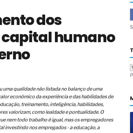
a não está no modelo de IA
ento dos
dor B2B e a venda complexa
 massa dos fios, cabos e
S
e capital humano
as com tipologia de giro para as
terno
 ou apenas reage aos problemas?
unda a frio in situ com emulsão
e má-fé para tentar criar uma
P
NBR ISO
ome metabólica
 no ânus
ou uma qualidade não listada no balanço de uma
ma de ovário
alor econômico da experiência e das habilidades de
me da fadiga crônica
ducação, treinamento, inteligência, habilidades,
s cabelos ou calvície
res valorizam, como lealdade e pontualidade. O
para o resultado positivo
ue nem todo trabalho é igual, mas os empregadores
ção em estruturas hidráulicas de
al investindo nos empregados - a educação, a