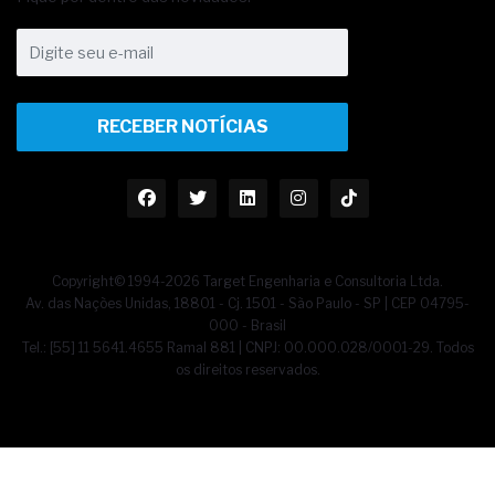
RECEBER NOTÍCIAS
Copyright© 1994-2026 Target Engenharia e Consultoria Ltda.
Av. das Nações Unidas, 18801 - Cj. 1501 - São Paulo - SP | CEP 04795-
000 - Brasil
Tel.: [55] 11 5641.4655 Ramal 881 | CNPJ: 00.000.028/0001-29. Todos
os direitos reservados.