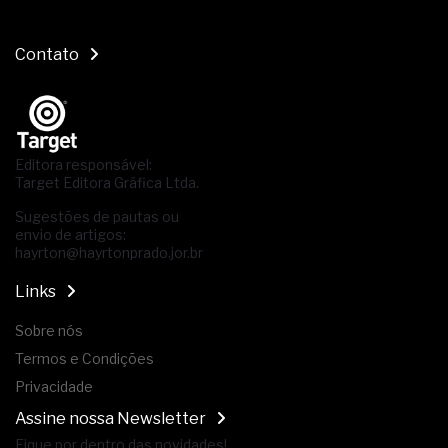
Contato
Editora responsável:
Target Editora Gráfica Ltda.
Sugestões de pautas ou
envio de artigos:
hayrton@hayrtonprado.jor.br
Links
Sobre nós
Termos e Condições
Privacidade
Assine nossa Newsletter
Fique por dentro das novidades!