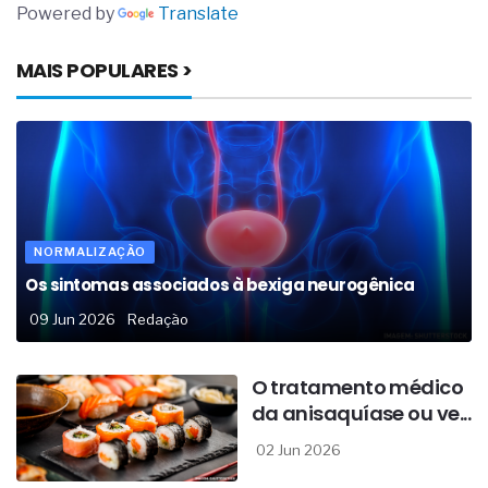
Powered by
Translate
MAIS POPULARES >
NORMALIZAÇÃO
Os sintomas associados à bexiga neurogênica
09 Jun 2026
Redação
O tratamento médico
da anisaquíase ou ve...
02 Jun 2026