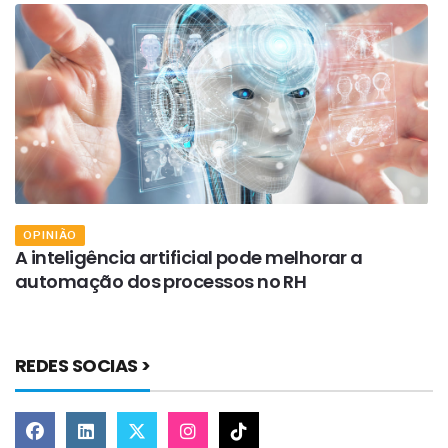
OPINIÃO
A inteligência artificial pode melhorar a
A
automação dos processos no RH
o
REDES SOCIAS >