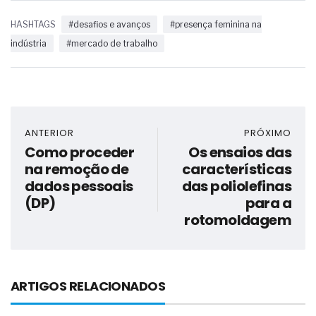
HASHTAGS
#desafios e avanços
#presença feminina na
indústria
#mercado de trabalho
ANTERIOR
PRÓXIMO
Como proceder
Os ensaios das
na remoção de
características
dados pessoais
das poliolefinas
(DP)
para a
rotomoldagem
ARTIGOS RELACIONADOS