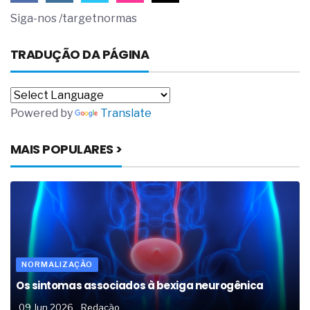
Siga-nos /targetnormas
TRADUÇÃO DA PÁGINA
Powered by
Translate
MAIS POPULARES >
NORMALIZAÇÃO
Os sintomas associados à bexiga neurogênica
09 Jun 2026
Redação