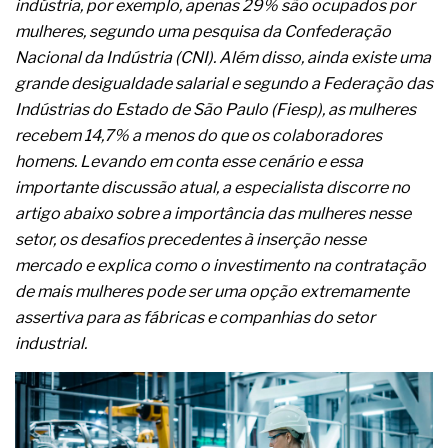
indústria, por exemplo, apenas 29% são ocupados por
A prevenção clínica da coceira no ânus
mulheres, segundo uma pesquisa da Confederação
Os sintomas clínicos do teratoma de ovário
O tratamento médico da síndrome da fadiga
Nacional da Indústria (CNI). Além disso, ainda existe uma
crônica
grande desigualdade salarial e segundo a Federação das
As causas médicas da queda dos cabelos ou
Indústrias do Estado de São Paulo (Fiesp), as mulheres
calvície
recebem 14,7% a menos do que os colaboradores
Quando a gestão é o obstáculo para o resultado
positivo
homens. Levando em conta esse cenário e essa
Os procedimentos para a inspeção em estruturas
importante discussão atual, a especialista discorre no
hidráulicas de concreto de obras
artigo abaixo sobre a importância das mulheres nesse
O movimento regular reduz em 19% o risco de
setor, os desafios precedentes à inserção nesse
morte precoce e melhora o metabolismo
O desenvolvimento de indicadores nas atividades
mercado e explica como o investimento na contratação
de governança das organizações
de mais mulheres pode ser uma opção extremamente
O desenho industrial ganha espaço como
assertiva para as fábricas e companhias do setor
estratégia competitiva nas empresas
industrial.
As variações dimensionais dos produtos de
materiais cimentícios com fibra de vidro
A próxima vantagem competitiva não está no
modelo de IA
A IA elevou a régua do comprador B2B e a venda