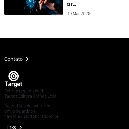
a r...
10 Mar 2026
Contato
Editora responsável:
Target Editora Gráfica Ltda.
Sugestões de pautas ou
envio de artigos:
hayrton@hayrtonprado.jor.br
Links