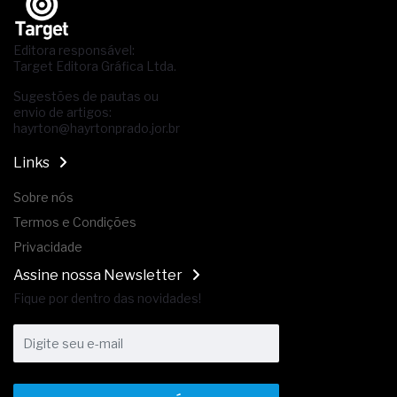
Editora responsável:
Target Editora Gráfica Ltda.
Sugestões de pautas ou
envio de artigos:
hayrton@hayrtonprado.jor.br
Links
Sobre nós
Termos e Condições
Privacidade
Assine nossa Newsletter
Fique por dentro das novidades!