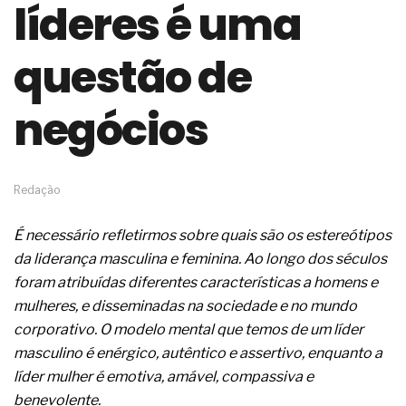
líderes é uma
de governança das organizações
O desenho industrial ganha espaço como
estratégia competitiva nas empresas
questão de
As variações dimensionais dos produtos de
materiais cimentícios com fibra de vidro
negócios
A próxima vantagem competitiva não está no
modelo de IA
A IA elevou a régua do comprador B2B e a venda
complexa ficou ainda mais humana
A verificação dimensional e de massa dos fios,
Redação
cabos e condutores elétricos
A fabricação conforme das portas com tipologia
É necessário refletirmos sobre quais são os estereótipos
de giro para as saídas de emergência
da liderança masculina e feminina. Ao longo dos séculos
A sua indústria toma decisões ou apenas reage
aos problemas?
foram atribuídas diferentes características a homens e
Os serviços de reciclagem profunda a frio in situ
mulheres, e disseminadas na sociedade e no mundo
com emulsão asfáltica
corporativo. O modelo mental que temos de um líder
Os gestores da ABNT litigam de má-fé para
masculino é enérgico, autêntico e assertivo, enquanto a
tentar criar uma reserva de mercado sobre as
NBR ISO
líder mulher é emotiva, amável, compassiva e
Os critérios médicos da síndrome metabólica
benevolente.