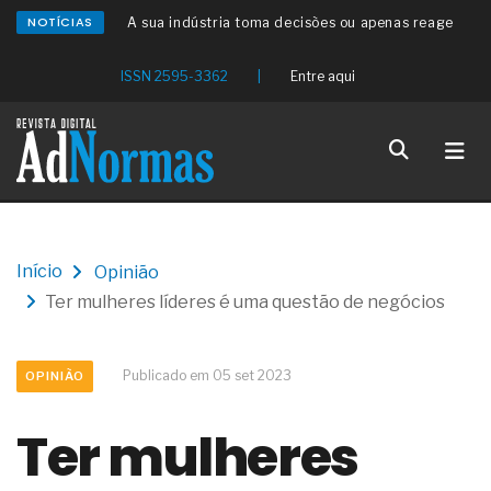
NOTÍCIAS
A sua indústria toma decisões ou apenas reage
aos problemas?
Os serviços de reciclagem profunda a frio in situ
ISSN 2595-3362
|
Entre aqui
com emulsão asfáltica
Os gestores da ABNT litigam de má-fé para
tentar criar uma reserva de mercado sobre as
NBR ISO
Os critérios médicos da síndrome metabólica
A prevenção clínica da coceira no ânus
Os sintomas clínicos do teratoma de ovário
O tratamento médico da síndrome da fadiga
Início
Opinião
crônica
Ter mulheres líderes é uma questão de negócios
As causas médicas da queda dos cabelos ou
calvície
Quando a gestão é o obstáculo para o resultado
positivo
Publicado em 05 set 2023
OPINIÃO
Os procedimentos para a inspeção em estruturas
hidráulicas de concreto de obras
Ter mulheres
O movimento regular reduz em 19% o risco de
morte precoce e melhora o metabolismo
O desenvolvimento de indicadores nas atividades