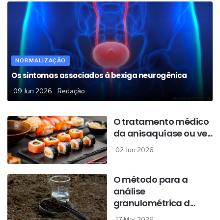
NORMALIZAÇÃO
Os sintomas associados à bexiga neurogênica
09 Jun 2026
Redação
O tratamento médico
da anisaquíase ou ve...
02 Jun 2026
O método para a
análise
granulométrica d...
17 Mar 2026