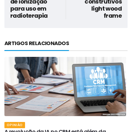
de ionização
construtivos
para uso em
light wood
radioterapia
frame
ARTIGOS RELACIONADOS
OPINIÃO
A revolução da IA no CRM está além da
D