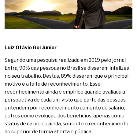
A prevenção clínica da coceira no ânus
Os sintomas clínicos do teratoma de ovário
O tratamento médico da síndrome da fadiga
crônica
As causas médicas da queda dos cabelos ou
calvície
Quando a gestão é o obstáculo para o resultado
Luiz Otávio Goi Junior -
positivo
Os procedimentos para a inspeção em estruturas
Segundo uma pesquisa realizada em 2019 pelo jornal
hidráulicas de concreto de obras
O movimento regular reduz em 19% o risco de
Extra, 90% das pessoas no Brasil se disseram infelizes
morte precoce e melhora o metabolismo
no seu trabalho. Destas, 89% disseram que o principal
O desenvolvimento de indicadores nas atividades
motivo é a falta de reconhecimento. Esse
de governança das organizações
reconhecimento ainda é empírico quando avaliada a
O desenho industrial ganha espaço como
estratégia competitiva nas empresas
perspectiva de cada um, visto que parte das pessoas
As variações dimensionais dos produtos de
entendem por reconhecimento aumento de salário,
materiais cimentícios com fibra de vidro
outros como evolução dos benefícios, apenas como
A próxima vantagem competitiva não está no
status de cargo ou ainda, somente o reconhecimento
modelo de IA
do superior de forma aberta e pública.
A IA elevou a régua do comprador B2B e a venda