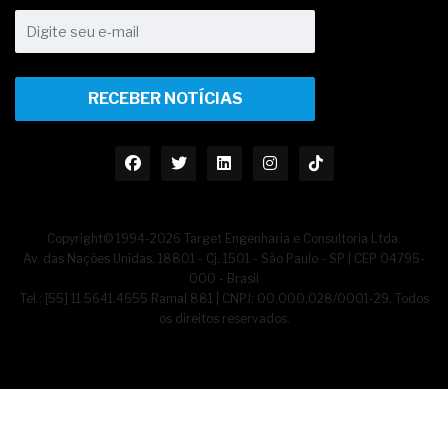
RECEBER NOTÍCIAS
Copyright© 1994-2026 Target Engenharia e Consultoria Ltda.
Av. das Nações Unidas, 18801 - Cj. 1501 - São Paulo - SP | CEP 04795-
000 - Brasil
Tel.: [55] 11 5641.4655 Ramal 881 | CNPJ: 00.000.028/0001-29. Todos
os direitos reservados.