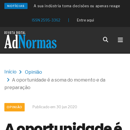
NOTÍCIAS
A sua indústria toma decisões ou apenas reage
aos problemas?
Os serviços de reciclagem profunda a frio in situ
ISSN 2595-3362
|
Entre aqui
com emulsão asfáltica
Os gestores da ABNT litigam de má-fé para
tentar criar uma reserva de mercado sobre as
NBR ISO
Os critérios médicos da síndrome metabólica
A prevenção clínica da coceira no ânus
Os sintomas clínicos do teratoma de ovário
O tratamento médico da síndrome da fadiga
Início
Opinião
crônica
A oportunidade é a soma do momento e da
As causas médicas da queda dos cabelos ou
calvície
preparação
Quando a gestão é o obstáculo para o resultado
positivo
Os procedimentos para a inspeção em estruturas
Publicado em 30 jun 2020
OPINIÃO
hidráulicas de concreto de obras
O movimento regular reduz em 19% o risco de
A oportunidade é
morte precoce e melhora o metabolismo
O desenvolvimento de indicadores nas atividades