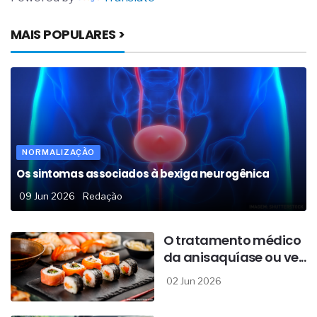
MAIS POPULARES >
NORMALIZAÇÃO
Os sintomas associados à bexiga neurogênica
09 Jun 2026
Redação
O tratamento médico
da anisaquíase ou ve...
02 Jun 2026