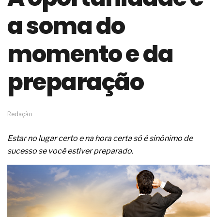
de governança das organizações
a soma do
O desenho industrial ganha espaço como
estratégia competitiva nas empresas
As variações dimensionais dos produtos de
momento e da
materiais cimentícios com fibra de vidro
A próxima vantagem competitiva não está no
modelo de IA
preparação
A IA elevou a régua do comprador B2B e a venda
complexa ficou ainda mais humana
A verificação dimensional e de massa dos fios,
cabos e condutores elétricos
Redação
A fabricação conforme das portas com tipologia
de giro para as saídas de emergência
Estar no lugar certo e na hora certa só é sinônimo de
A sua indústria toma decisões ou apenas reage
aos problemas?
sucesso se você estiver preparado.
Os serviços de reciclagem profunda a frio in situ
com emulsão asfáltica
Os gestores da ABNT litigam de má-fé para
tentar criar uma reserva de mercado sobre as
NBR ISO
Os critérios médicos da síndrome metabólica