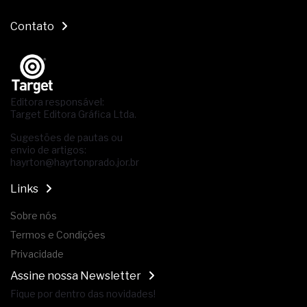
Contato
Editora responsável:
Target Editora Gráfica Ltda.
Sugestões de pautas ou
envio de artigos:
hayrton@hayrtonprado.jor.br
Links
Sobre nós
Termos e Condições
Privacidade
Assine nossa Newsletter
Fique por dentro das novidades!