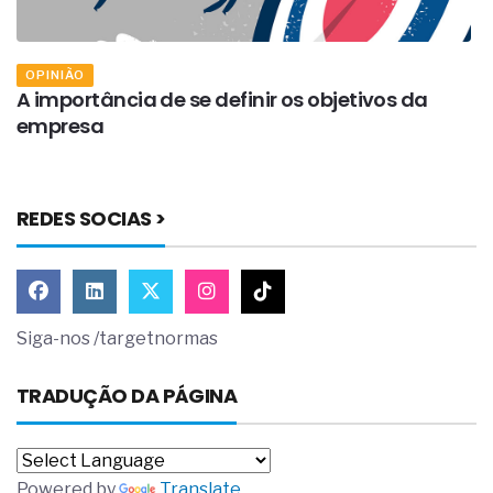
OPINIÃO
A importância de se definir os objetivos da
U
empresa
d
REDES SOCIAS >
Siga-nos /targetnormas
TRADUÇÃO DA PÁGINA
Powered by
Translate