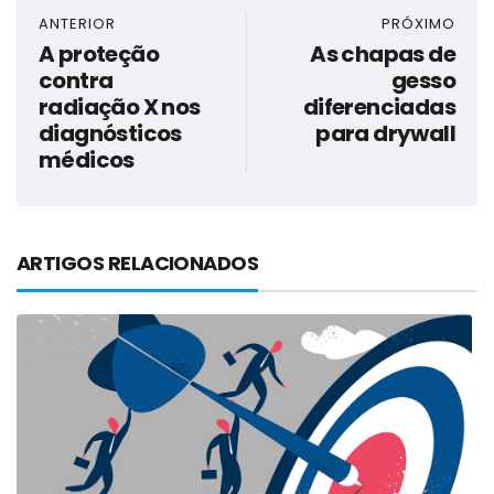
ANTERIOR
PRÓXIMO
A proteção
As chapas de
contra
gesso
radiação X nos
diferenciadas
diagnósticos
para drywall
médicos
ARTIGOS RELACIONADOS