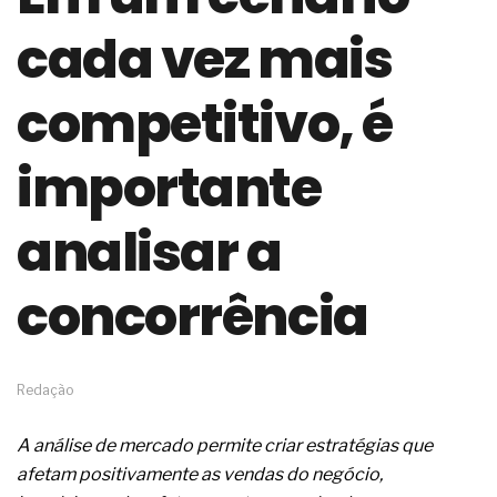
de governança das organizações
cada vez mais
O desenho industrial ganha espaço como
estratégia competitiva nas empresas
As variações dimensionais dos produtos de
competitivo, é
materiais cimentícios com fibra de vidro
A próxima vantagem competitiva não está no
modelo de IA
importante
A IA elevou a régua do comprador B2B e a venda
complexa ficou ainda mais humana
analisar a
A verificação dimensional e de massa dos fios,
cabos e condutores elétricos
A fabricação conforme das portas com tipologia
concorrência
de giro para as saídas de emergência
A sua indústria toma decisões ou apenas reage
aos problemas?
Os serviços de reciclagem profunda a frio in situ
com emulsão asfáltica
Redação
Os gestores da ABNT litigam de má-fé para
tentar criar uma reserva de mercado sobre as
A análise de mercado permite criar estratégias que
NBR ISO
afetam positivamente as vendas do negócio,
Os critérios médicos da síndrome metabólica