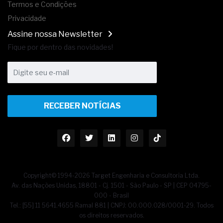
Termos e Condições
Privacidade
Assine nossa Newsletter
Fique por dentro das novidades!
RECEBER NOTÍCIAS
Copyright© 1994-2026 Target Engenharia e Consultoria Ltda.
Av. das Nações Unidas, 18801 - Cj. 1501 - São Paulo - SP | CEP 04795-
000 - Brasil
Tel.: [55] 11 5641.4655 Ramal 881 | CNPJ: 00.000.028/0001-29. Todos
os direitos reservados.