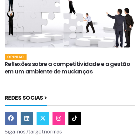
OPINIÃO
Reflexões sobre a competitividade e a gestão
A
em um ambiente de mudanças
a
REDES SOCIAS >
Siga-nos /targetnormas