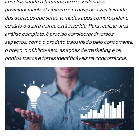
impulsionando o faturamento e escalando o
A prevenção clínica da coceira no ânus
posicionamento da marca com base na assertividade
Os sintomas clínicos do teratoma de ovário
O tratamento médico da síndrome da fadiga
das decisões que serão tomadas após compreender o
crônica
cenário o qual a marca está inserida. Para realizar uma
As causas médicas da queda dos cabelos ou
análise completa, é preciso considerar diversos
calvície
aspectos, como o produto trabalhado pelo concorrente,
Quando a gestão é o obstáculo para o resultado
positivo
o preço, o público-alvo, as ações de marketing e os
Os procedimentos para a inspeção em estruturas
pontos fracos e fortes identificáveis na concorrência.
hidráulicas de concreto de obras
O movimento regular reduz em 19% o risco de
morte precoce e melhora o metabolismo
O desenvolvimento de indicadores nas atividades
de governança das organizações
O desenho industrial ganha espaço como
estratégia competitiva nas empresas
As variações dimensionais dos produtos de
materiais cimentícios com fibra de vidro
A próxima vantagem competitiva não está no
modelo de IA
A IA elevou a régua do comprador B2B e a venda