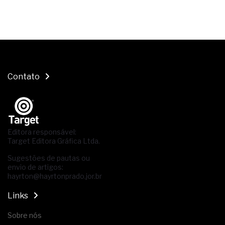
Contato
Editora responsável:
Target Editora Gráfica Ltda.
Sugestões de pautas ou
envio de artigos:
hayrton@hayrtonprado.jor.br
Links
Sobre nós