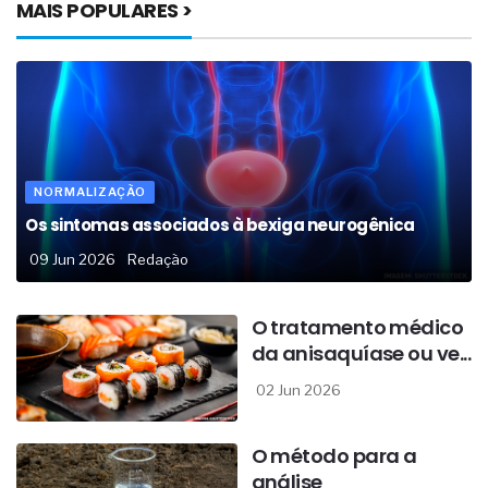
MAIS POPULARES >
NORMALIZAÇÃO
Os sintomas associados à bexiga neurogênica
09 Jun 2026
Redação
O tratamento médico
da anisaquíase ou ve...
02 Jun 2026
O método para a
análise