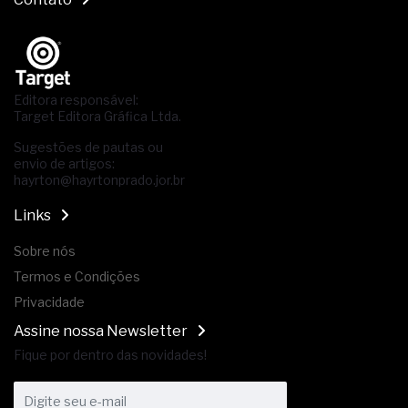
Editora responsável:
Target Editora Gráfica Ltda.
Sugestões de pautas ou
envio de artigos:
hayrton@hayrtonprado.jor.br
Links
Sobre nós
Termos e Condições
Privacidade
Assine nossa Newsletter
Fique por dentro das novidades!