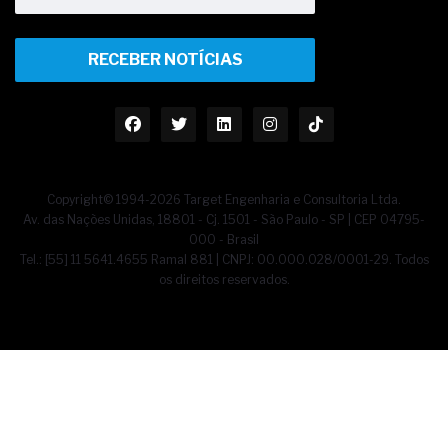
RECEBER NOTÍCIAS
Copyright© 1994-2026 Target Engenharia e Consultoria Ltda.
Av. das Nações Unidas, 18801 - Cj. 1501 - São Paulo - SP | CEP 04795-
000 - Brasil
Tel.: [55] 11 5641.4655 Ramal 881 | CNPJ: 00.000.028/0001-29. Todos
os direitos reservados.