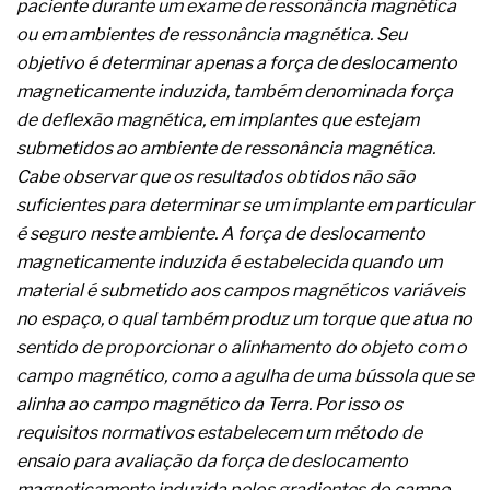
paciente durante um exame de ressonância magnética
A prevenção clínica da coceira no ânus
ou em ambientes de ressonância magnética. Seu
Os sintomas clínicos do teratoma de ovário
O tratamento médico da síndrome da fadiga
objetivo é determinar apenas a força de deslocamento
crônica
magneticamente induzida, também denominada força
As causas médicas da queda dos cabelos ou
de deflexão magnética, em implantes que estejam
calvície
submetidos ao ambiente de ressonância magnética.
Quando a gestão é o obstáculo para o resultado
positivo
Cabe observar que os resultados obtidos não são
Os procedimentos para a inspeção em estruturas
suficientes para determinar se um implante em particular
hidráulicas de concreto de obras
é seguro neste ambiente. A força de deslocamento
O movimento regular reduz em 19% o risco de
magneticamente induzida é estabelecida quando um
morte precoce e melhora o metabolismo
O desenvolvimento de indicadores nas atividades
material é submetido aos campos magnéticos variáveis
de governança das organizações
no espaço, o qual também produz um torque que atua no
O desenho industrial ganha espaço como
sentido de proporcionar o alinhamento do objeto com o
estratégia competitiva nas empresas
campo magnético, como a agulha de uma bússola que se
As variações dimensionais dos produtos de
materiais cimentícios com fibra de vidro
alinha ao campo magnético da Terra. Por isso os
A próxima vantagem competitiva não está no
requisitos normativos estabelecem um método de
modelo de IA
ensaio para avaliação da força de deslocamento
A IA elevou a régua do comprador B2B e a venda
magneticamente induzida pelos gradientes do campo