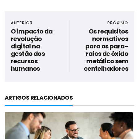
ANTERIOR
PRÓXIMO
O impacto da
Os requisitos
revolução
normativos
digital na
para os para-
gestão dos
raios de óxido
recursos
metálico sem
humanos
centelhadores
ARTIGOS RELACIONADOS