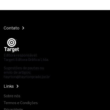
Contato
Editora responsável:
Target Editora Gráfica Ltda.
Sugestões de pautas ou
envio de artigos:
hayrton@hayrtonprado.jor.br
Links
Sobre nós
Termos e Condições
Privacidade