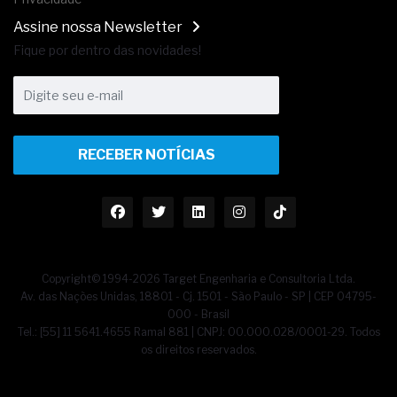
Assine nossa Newsletter
Fique por dentro das novidades!
RECEBER NOTÍCIAS
Copyright© 1994-2026 Target Engenharia e Consultoria Ltda.
Av. das Nações Unidas, 18801 - Cj. 1501 - São Paulo - SP | CEP 04795-
000 - Brasil
Tel.: [55] 11 5641.4655 Ramal 881 | CNPJ: 00.000.028/0001-29. Todos
os direitos reservados.