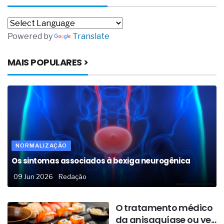
Powered by
Translate
MAIS POPULARES >
NORMALIZAÇÃO
Os sintomas associados à bexiga neurogênica
09 Jun 2026
Redação
O tratamento médico
da anisaquíase ou ve...