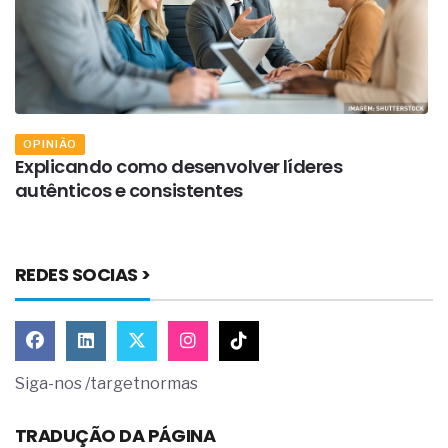
OPINIÃO
m
Explicando como desenvolver líderes
A
autênticos e consistentes
d
REDES SOCIAS >
Siga-nos /targetnormas
TRADUÇÃO DA PÁGINA